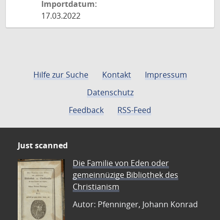
Importdatum:
17.03.2022
Hilfe zur Suche
Kontakt
Impressum
Datenschutz
Feedback
RSS-Feed
Just scanned
Die Familie von Eden oder
gemeinnüzige Bibliothek des
Christianism
Autor: Pfenninger, Johann Konrad