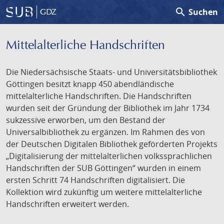
search
Suchen
GDZ
Mittelalterliche Handschriften
Die Niedersächsische Staats- und Universitätsbibliothek
Göttingen besitzt knapp 450 abendländische
mittelalterliche Handschriften. Die Handschriften
wurden seit der Gründung der Bibliothek im Jahr 1734
sukzessive erworben, um den Bestand der
Universalbibliothek zu ergänzen. Im Rahmen des von
der Deutschen Digitalen Bibliothek geförderten Projekts
„Digitalisierung der mittelalterlichen volkssprachlichen
Handschriften der SUB Göttingen“ wurden in einem
ersten Schritt 74 Handschriften digitalisiert. Die
Kollektion wird zukünftig um weitere mittelalterliche
Handschriften erweitert werden.