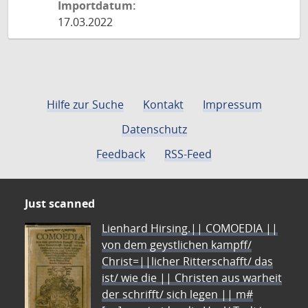
Importdatum:
17.03.2022
Hilfe zur Suche
Kontakt
Impressum
Datenschutz
Feedback
RSS-Feed
Just scanned
Lienhard Hirsing.|| COMOEDIA ||
von dem geystlichen kampff/
Christ=||licher Ritterschafft/ das
ist/ wie die || Christen aus warheit
der schrifft/ sich legen || m#