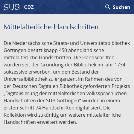
search
Suchen
GDZ
Mittelalterliche Handschriften
Die Niedersächsische Staats- und Universitätsbibliothek
Göttingen besitzt knapp 450 abendländische
mittelalterliche Handschriften. Die Handschriften
wurden seit der Gründung der Bibliothek im Jahr 1734
sukzessive erworben, um den Bestand der
Universalbibliothek zu ergänzen. Im Rahmen des von
der Deutschen Digitalen Bibliothek geförderten Projekts
„Digitalisierung der mittelalterlichen volkssprachlichen
Handschriften der SUB Göttingen“ wurden in einem
ersten Schritt 74 Handschriften digitalisiert. Die
Kollektion wird zukünftig um weitere mittelalterliche
Handschriften erweitert werden.