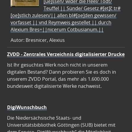
[ue]ssen/ wider die Heel/ Todt/
Teuffel || Sünde/ Gesetz #[et]c̃ tr#
[oe]stlich zulesen/|| allen bl#[oe]den gewissen/
vorfasset || vnd Reymweis gestellet || durch
Alexium Bres=||nicerum Cotbusianum.||
Autor: Bresnicer, Alexius
ZVDD - Zentrales Verzeichnis digitalisierter Drucke
Ist Ihr gesuchtes Werk noch nicht in unserem
digitalen Bestand? Dann probieren Sie es doch in
unserem ZVDD Portal, das mehr als 1.600.000
bundesweit digitalisierte Werke nachweist.
DigiWunschbuch
Die Niedersächsische Staats- und
Universitätsbibliothek Göttingen (SUB) bietet mit