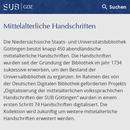
search
Suchen
GDZ
Mittelalterliche Handschriften
Die Niedersächsische Staats- und Universitätsbibliothek
Göttingen besitzt knapp 450 abendländische
mittelalterliche Handschriften. Die Handschriften
wurden seit der Gründung der Bibliothek im Jahr 1734
sukzessive erworben, um den Bestand der
Universalbibliothek zu ergänzen. Im Rahmen des von
der Deutschen Digitalen Bibliothek geförderten Projekts
„Digitalisierung der mittelalterlichen volkssprachlichen
Handschriften der SUB Göttingen“ wurden in einem
ersten Schritt 74 Handschriften digitalisiert. Die
Kollektion wird zukünftig um weitere mittelalterliche
Handschriften erweitert werden.