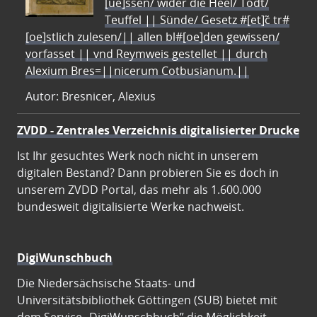
[ue]ssen/ wider die Heel/ Todt/
Teuffel || Sünde/ Gesetz #[et]c̃ tr#
[oe]stlich zulesen/|| allen bl#[oe]den gewissen/
vorfasset || vnd Reymweis gestellet || durch
Alexium Bres=||nicerum Cotbusianum.||
Autor: Bresnicer, Alexius
ZVDD - Zentrales Verzeichnis digitalisierter Drucke
Ist Ihr gesuchtes Werk noch nicht in unserem
digitalen Bestand? Dann probieren Sie es doch in
unserem ZVDD Portal, das mehr als 1.600.000
bundesweit digitalisierte Werke nachweist.
DigiWunschbuch
Die Niedersächsische Staats- und
Universitätsbibliothek Göttingen (SUB) bietet mit