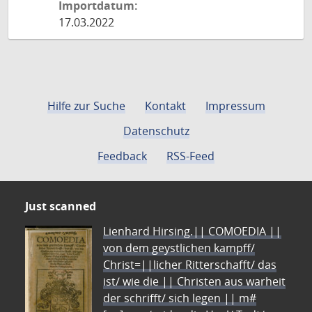
Importdatum:
17.03.2022
Hilfe zur Suche
Kontakt
Impressum
Datenschutz
Feedback
RSS-Feed
Just scanned
Lienhard Hirsing.|| COMOEDIA ||
von dem geystlichen kampff/
Christ=||licher Ritterschafft/ das
ist/ wie die || Christen aus warheit
der schrifft/ sich legen || m#