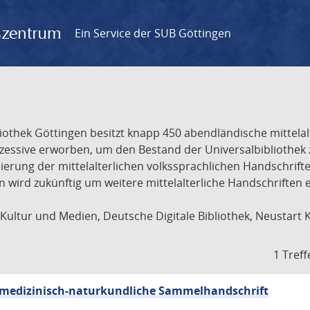
gszentrum
Ein Service der SUB Göttingen
liothek Göttingen besitzt knapp 450 abendländische mittela
ukzessive erworben, um den Bestand der Universalbibliothe
lisierung der mittelalterlichen volkssprachlichen Handschri
ion wird zukünftig um weitere mittelalterliche Handschriften
ultur und Medien, Deutsche Digitale Bibliothek, Neustart 
1 Treff
sch-medizinisch-naturkundliche Sammelhandschrift