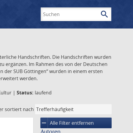
search
Suchen
lterliche Handschriften. Die Handschriften wurden
k zu ergänzen. Im Rahmen des von der Deutschen
ften der SUB Göttingen“ wurden in einem ersten
 erweitert werden.
Kultur |
Status:
laufend
er
sortiert nach
remove
Alle Filter entfernen
Autoren