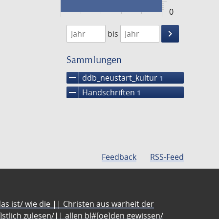
0
1474
1475
keyboard_arrow_right
bis
Suche
einschränke
Sammlungen
remove
ddb_neustart_kultur
1
remove
Handschriften
1
Feedback
RSS-Feed
s ist/ wie die || Christen aus warheit der
e]stlich zulesen/|| allen bl#[oe]den gewissen/