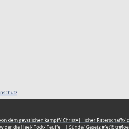
nschutz
n dem geystlichen kampff/ Christ=||licher Ritterschafft/ da
 wider die Heel/ Todt/ Teuffel || Sünde/ Gesetz #[et]c̃ tr#[o