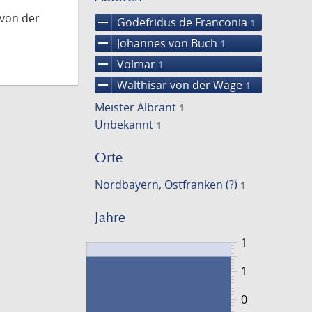
 von der
remove
Godefridus de Franconia
1
remove
Johannes von Buch
1
remove
Volmar
1
remove
Walthisar von der Wage
1
Meister Albrant
1
Unbekannt
1
Orte
Nordbayern, Ostfranken (?)
1
Jahre
1
1
0