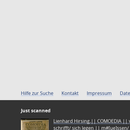
Hilfe zur Suche
Kontakt
Impressum
Date
Just scanned
Lienhard Hirsing.|| COMOEDIA || vo
schrifft/ sich legen || m#[ue]ssen/