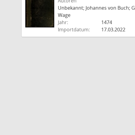
Autoren
Unbekannt; Johannes von Buch; Go
Wage
Jahr:
1474
Importdatum:
17.03.2022