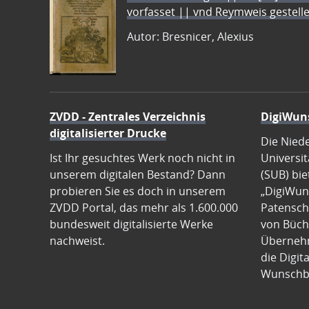
vorfasset || vnd Reymweis gestel
Autor: Bresnicer, Alexius
ZVDD - Zentrales Verzeichnis
DigiWun
digitalisierter Drucke
Die Nied
Ist Ihr gesuchtes Werk noch nicht in
Universit
unserem digitalen Bestand? Dann
(SUB) bie
probieren Sie es doch in unserem
„DigiWun
ZVDD Portal, das mehr als 1.600.000
Patenscha
bundesweit digitalisierte Werke
von Büch
nachweist.
Übernehm
die Digit
Wunschb