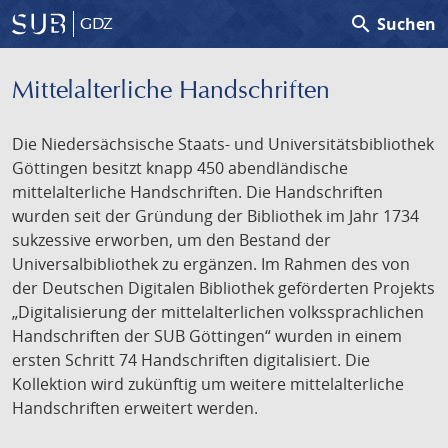
search
Suchen
GDZ
Mittelalterliche Handschriften
Die Niedersächsische Staats- und Universitätsbibliothek
Göttingen besitzt knapp 450 abendländische
mittelalterliche Handschriften. Die Handschriften
wurden seit der Gründung der Bibliothek im Jahr 1734
sukzessive erworben, um den Bestand der
Universalbibliothek zu ergänzen. Im Rahmen des von
der Deutschen Digitalen Bibliothek geförderten Projekts
„Digitalisierung der mittelalterlichen volkssprachlichen
Handschriften der SUB Göttingen“ wurden in einem
ersten Schritt 74 Handschriften digitalisiert. Die
Kollektion wird zukünftig um weitere mittelalterliche
Handschriften erweitert werden.