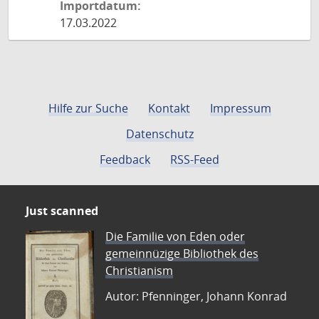
Importdatum:
17.03.2022
Hilfe zur Suche
Kontakt
Impressum
Datenschutz
Feedback
RSS-Feed
Just scanned
Die Familie von Eden oder
gemeinnüzige Bibliothek des
Christianism
Autor: Pfenninger, Johann Konrad