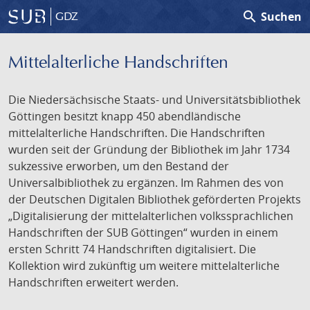
search
Suchen
GDZ
Mittelalterliche Handschriften
Die Niedersächsische Staats- und Universitätsbibliothek
Göttingen besitzt knapp 450 abendländische
mittelalterliche Handschriften. Die Handschriften
wurden seit der Gründung der Bibliothek im Jahr 1734
sukzessive erworben, um den Bestand der
Universalbibliothek zu ergänzen. Im Rahmen des von
der Deutschen Digitalen Bibliothek geförderten Projekts
„Digitalisierung der mittelalterlichen volkssprachlichen
Handschriften der SUB Göttingen“ wurden in einem
ersten Schritt 74 Handschriften digitalisiert. Die
Kollektion wird zukünftig um weitere mittelalterliche
Handschriften erweitert werden.