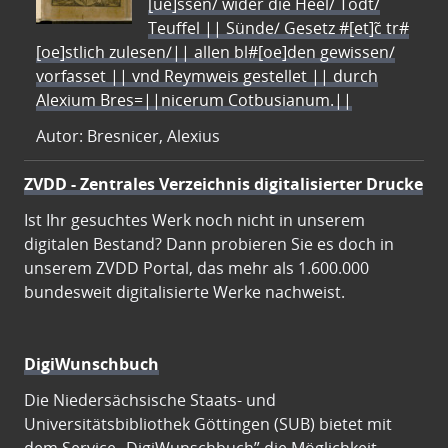
[ue]ssen/ wider die Heel/ Todt/
Teuffel || Sünde/ Gesetz #[et]c̃ tr#
[oe]stlich zulesen/|| allen bl#[oe]den gewissen/
vorfasset || vnd Reymweis gestellet || durch
Alexium Bres=||nicerum Cotbusianum.||
Autor: Bresnicer, Alexius
ZVDD - Zentrales Verzeichnis digitalisierter Drucke
Ist Ihr gesuchtes Werk noch nicht in unserem
digitalen Bestand? Dann probieren Sie es doch in
unserem ZVDD Portal, das mehr als 1.600.000
bundesweit digitalisierte Werke nachweist.
DigiWunschbuch
Die Niedersächsische Staats- und
Universitätsbibliothek Göttingen (SUB) bietet mit