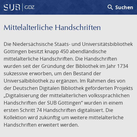
search
Suchen
GDZ
Mittelalterliche Handschriften
Die Niedersächsische Staats- und Universitätsbibliothek
Göttingen besitzt knapp 450 abendländische
mittelalterliche Handschriften. Die Handschriften
wurden seit der Gründung der Bibliothek im Jahr 1734
sukzessive erworben, um den Bestand der
Universalbibliothek zu ergänzen. Im Rahmen des von
der Deutschen Digitalen Bibliothek geförderten Projekts
„Digitalisierung der mittelalterlichen volkssprachlichen
Handschriften der SUB Göttingen“ wurden in einem
ersten Schritt 74 Handschriften digitalisiert. Die
Kollektion wird zukünftig um weitere mittelalterliche
Handschriften erweitert werden.