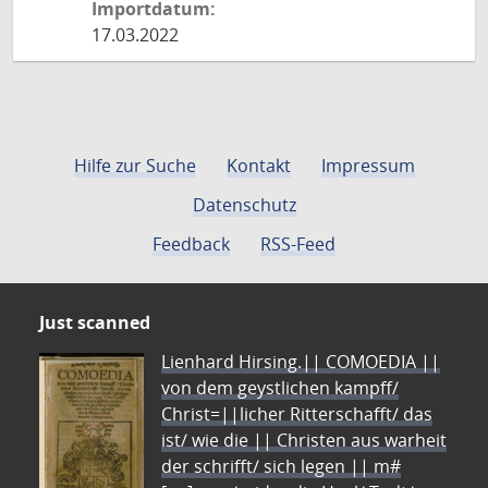
Importdatum:
17.03.2022
Hilfe zur Suche
Kontakt
Impressum
Datenschutz
Feedback
RSS-Feed
Just scanned
Lienhard Hirsing.|| COMOEDIA ||
von dem geystlichen kampff/
Christ=||licher Ritterschafft/ das
ist/ wie die || Christen aus warheit
der schrifft/ sich legen || m#