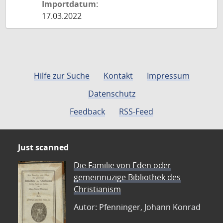
Importdatum:
17.03.2022
Hilfe zur Suche
Kontakt
Impressum
Datenschutz
Feedback
RSS-Feed
Just scanned
Die Familie von Eden oder
gemeinnüzige Bibliothek des
Christianism
Autor: Pfenninger, Johann Konrad