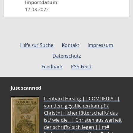
Importdatum:
17.03.2022
Hilfe zur Suche
Kontakt
Impressum
Datenschutz
Feedback
RSS-Feed
Just scanned
Lienhard Hirsing.|| COMOEDIA ||
von dem geystlichen kampff/
Christ=||licher Ritterschafft/ das
ist/ wie die || Christen aus warheit
der schrifft/ sich legen || m#