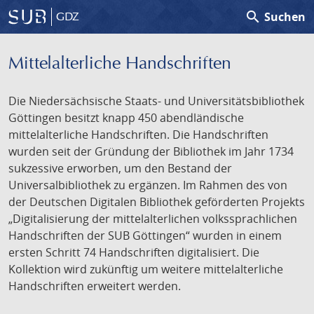
search
Suchen
GDZ
Mittelalterliche Handschriften
Die Niedersächsische Staats- und Universitätsbibliothek
Göttingen besitzt knapp 450 abendländische
mittelalterliche Handschriften. Die Handschriften
wurden seit der Gründung der Bibliothek im Jahr 1734
sukzessive erworben, um den Bestand der
Universalbibliothek zu ergänzen. Im Rahmen des von
der Deutschen Digitalen Bibliothek geförderten Projekts
„Digitalisierung der mittelalterlichen volkssprachlichen
Handschriften der SUB Göttingen“ wurden in einem
ersten Schritt 74 Handschriften digitalisiert. Die
Kollektion wird zukünftig um weitere mittelalterliche
Handschriften erweitert werden.