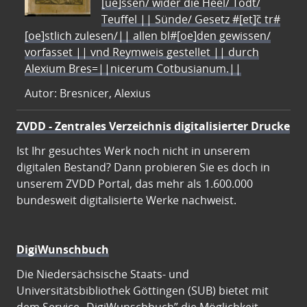
[ue]ssen/ wider die Heel/ Todt/
Teuffel || Sünde/ Gesetz #[et]c̃ tr#
[oe]stlich zulesen/|| allen bl#[oe]den gewissen/
vorfasset || vnd Reymweis gestellet || durch
Alexium Bres=||nicerum Cotbusianum.||
Autor: Bresnicer, Alexius
ZVDD - Zentrales Verzeichnis digitalisierter Drucke
Ist Ihr gesuchtes Werk noch nicht in unserem
digitalen Bestand? Dann probieren Sie es doch in
unserem ZVDD Portal, das mehr als 1.600.000
bundesweit digitalisierte Werke nachweist.
DigiWunschbuch
Die Niedersächsische Staats- und
Universitätsbibliothek Göttingen (SUB) bietet mit