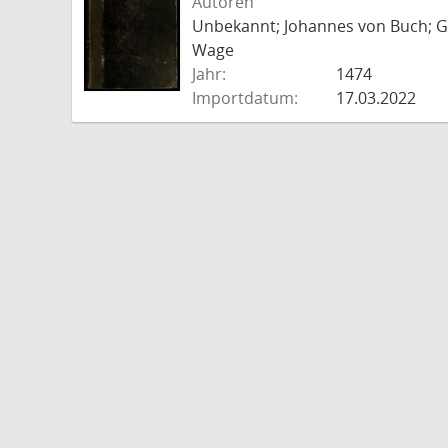
Autoren
Unbekannt; Johannes von Buch; Go
Wage
Jahr:
1474
Importdatum:
17.03.2022