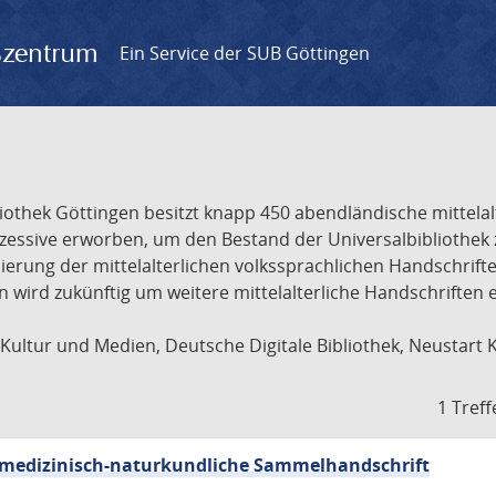
gszentrum
Ein Service der SUB Göttingen
liothek Göttingen besitzt knapp 450 abendländische mittela
ukzessive erworben, um den Bestand der Universalbibliothe
lisierung der mittelalterlichen volkssprachlichen Handschri
ion wird zukünftig um weitere mittelalterliche Handschriften
ultur und Medien, Deutsche Digitale Bibliothek, Neustart 
1 Treff
sch-medizinisch-naturkundliche Sammelhandschrift