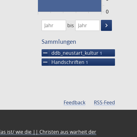
0
1474
1475
keyboard_arrow_right
bis
Suche
einschränke
Sammlungen
remove
ddb_neustart_kultur
1
remove
Handschriften
1
Feedback
RSS-Feed
s ist/ wie die || Christen aus warheit der