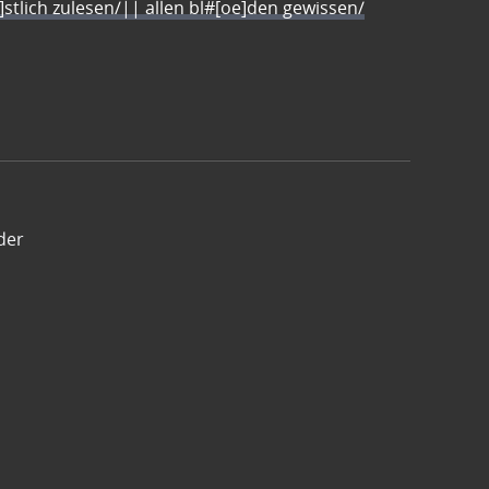
e]stlich zulesen/|| allen bl#[oe]den gewissen/
der