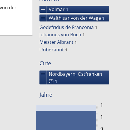
 von der
remove
Volmar
1
remove
Walthisar von der Wage
1
Godefridus de Franconia
1
Johannes von Buch
1
Meister Albrant
1
Unbekannt
1
Orte
remove
Nordbayern, Ostfranken
(?)
1
Jahre
1
1
0