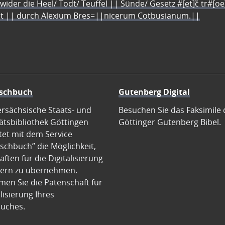
 wider die Heel/ Todt/ Teuffel || Sünde/ Gesetz #[et]c̃ tr#[o
let || durch Alexium Bres=||nicerum Cotbusianum.||
schbuch
Gutenberg Digital
ersächsische Staats- und
Besuchen Sie das Faksimile 
ätsbibliothek Göttingen
Göttinger Gutenberg Bibel.
tet mit dem Service
schbuch” die Möglichkeit,
ften für die Digitalisierung
ern zu übernehmen.
en Sie die Patenschaft für
alisierung Ihres
uches.