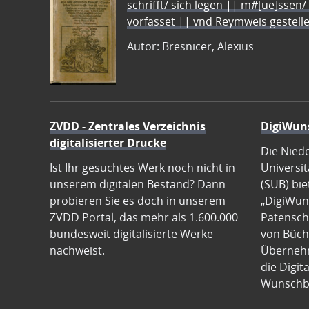
schrifft/ sich legen || m#[ue]ssen/
vorfasset || vnd Reymweis gestel
Autor: Bresnicer, Alexius
ZVDD - Zentrales Verzeichnis
DigiWun
digitalisierter Drucke
Die Nied
Ist Ihr gesuchtes Werk noch nicht in
Universit
unserem digitalen Bestand? Dann
(SUB) bie
probieren Sie es doch in unserem
„DigiWun
ZVDD Portal, das mehr als 1.600.000
Patenscha
bundesweit digitalisierte Werke
von Büch
nachweist.
Übernehm
die Digit
Wunschb