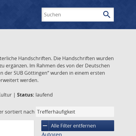
search
Suchen
lterliche Handschriften. Die Handschriften wurden
k zu ergänzen. Im Rahmen des von der Deutschen
ften der SUB Göttingen“ wurden in einem ersten
 erweitert werden.
Kultur |
Status:
laufend
er
sortiert nach
remove
Alle Filter entfernen
Autoren