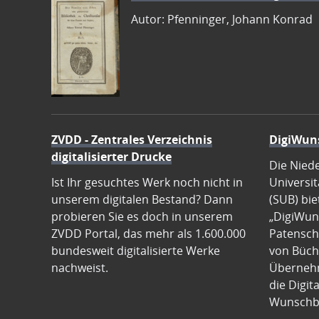
Autor: Pfenninger, Johann Konrad
ZVDD - Zentrales Verzeichnis
DigiWun
digitalisierter Drucke
Die Nied
Ist Ihr gesuchtes Werk noch nicht in
Universit
unserem digitalen Bestand? Dann
(SUB) bie
probieren Sie es doch in unserem
„DigiWun
ZVDD Portal, das mehr als 1.600.000
Patenscha
bundesweit digitalisierte Werke
von Büch
nachweist.
Übernehm
die Digit
Wunschb