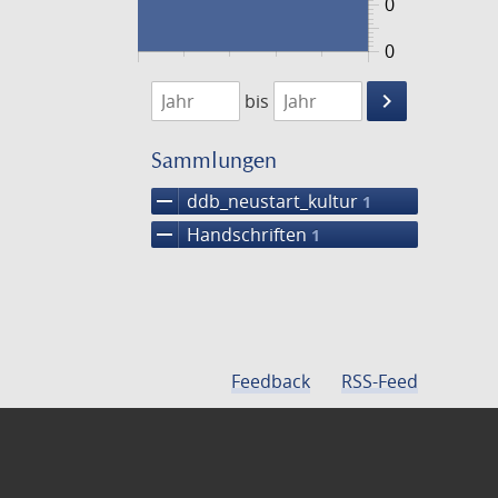
0
0
1474
1475
keyboard_arrow_right
bis
Suche
einschränke
Sammlungen
remove
ddb_neustart_kultur
1
remove
Handschriften
1
Feedback
RSS-Feed