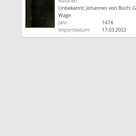
Autoren
Unbekannt; Johannes von Buch; Go
Wage
Jahr:
1474
Importdatum:
17.03.2022