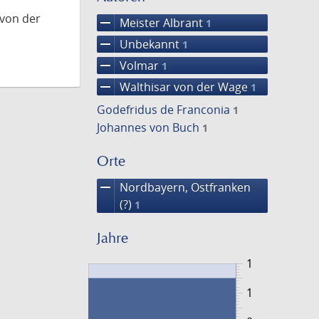
 von der
remove
Meister Albrant
1
remove
Unbekannt
1
remove
Volmar
1
remove
Walthisar von der Wage
1
Godefridus de Franconia
1
Johannes von Buch
1
Orte
remove
Nordbayern, Ostfranken
(?)
1
Jahre
1
1