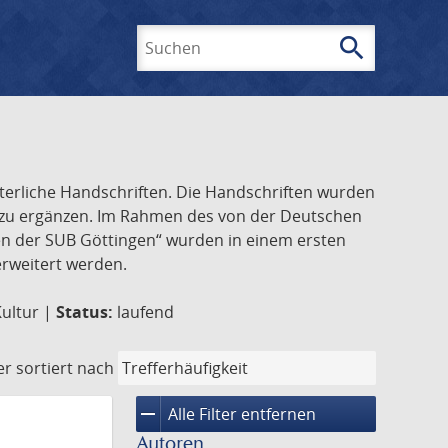
search
Suchen
lterliche Handschriften. Die Handschriften wurden
k zu ergänzen. Im Rahmen des von der Deutschen
ften der SUB Göttingen“ wurden in einem ersten
 erweitert werden.
Kultur |
Status:
laufend
er
sortiert nach
remove
Alle Filter entfernen
Autoren