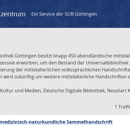
gszentrum
Ein Service der SUB Göttingen
liothek Göttingen besitzt knapp 450 abendländische mittela
ukzessive erworben, um den Bestand der Universalbibliothe
lisierung der mittelalterlichen volkssprachlichen Handschri
ion wird zukünftig um weitere mittelalterliche Handschriften
ultur und Medien, Deutsche Digitale Bibliothek, Neustart 
1 Treff
sch-medizinisch-naturkundliche Sammelhandschrift