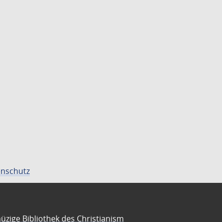
nschutz
üzige Bibliothek des Christianism