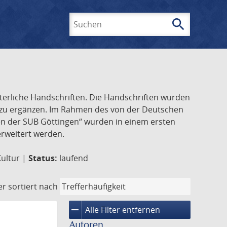
search
Suchen
lterliche Handschriften. Die Handschriften wurden
k zu ergänzen. Im Rahmen des von der Deutschen
ften der SUB Göttingen“ wurden in einem ersten
 erweitert werden.
Kultur |
Status:
laufend
er
sortiert nach
remove
Alle Filter entfernen
Autoren