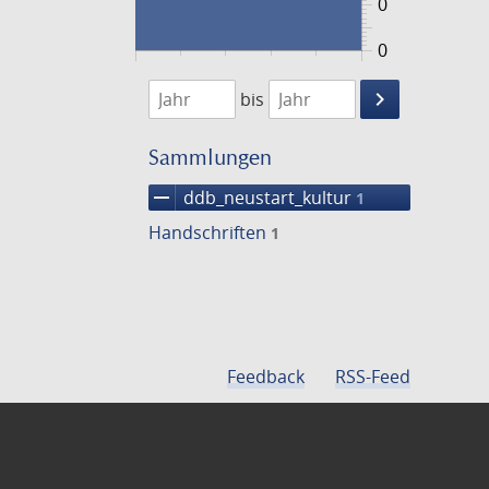
0
0
1474
1475
keyboard_arrow_right
bis
Suche
einschränke
Sammlungen
remove
ddb_neustart_kultur
1
Handschriften
1
Feedback
RSS-Feed