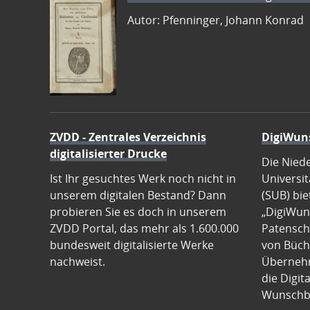
Autor: Pfenninger, Johann Konrad
ZVDD - Zentrales Verzeichnis
DigiWun
digitalisierter Drucke
Die Nied
Ist Ihr gesuchtes Werk noch nicht in
Universit
unserem digitalen Bestand? Dann
(SUB) bie
probieren Sie es doch in unserem
„DigiWun
ZVDD Portal, das mehr als 1.600.000
Patenscha
bundesweit digitalisierte Werke
von Büch
nachweist.
Übernehm
die Digit
Wunschb