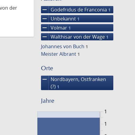
 von der
remove
Godefridus de Franconia
1
remove
Unbekannt
1
remove
Volmar
1
remove
Walthisar von der Wage
1
Johannes von Buch
1
Meister Albrant
1
Orte
remove
Nordbayern, Ostfranken
(?)
1
Jahre
1
1