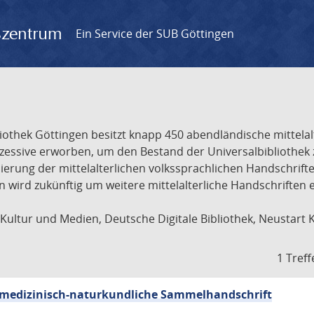
gszentrum
Ein Service der SUB Göttingen
liothek Göttingen besitzt knapp 450 abendländische mittela
ukzessive erworben, um den Bestand der Universalbibliothe
lisierung der mittelalterlichen volkssprachlichen Handschri
ion wird zukünftig um weitere mittelalterliche Handschriften
ultur und Medien, Deutsche Digitale Bibliothek, Neustart 
1 Treff
sch-medizinisch-naturkundliche Sammelhandschrift