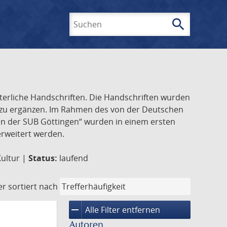
search
Suchen
lterliche Handschriften. Die Handschriften wurden
k zu ergänzen. Im Rahmen des von der Deutschen
ften der SUB Göttingen“ wurden in einem ersten
 erweitert werden.
Kultur |
Status:
laufend
er
sortiert nach
remove
Alle Filter entfernen
Autoren