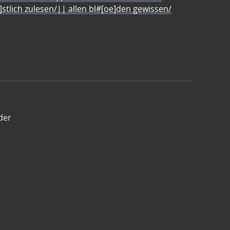
e]stlich zulesen/|| allen bl#[oe]den gewissen/
der