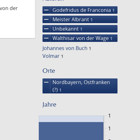
 von der
remove
Godefridus de Franconia
1
remove
Meister Albrant
1
remove
Unbekannt
1
remove
Walthisar von der Wage
1
Johannes von Buch
1
Volmar
1
Orte
remove
Nordbayern, Ostfranken
(?)
1
Jahre
1
1