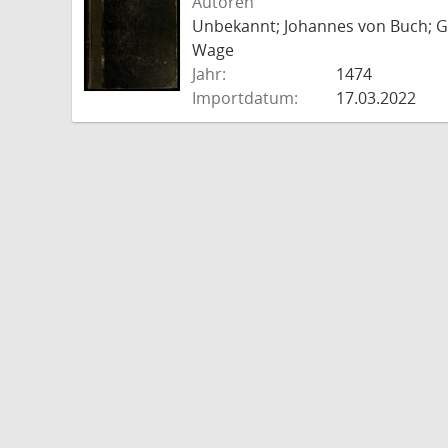
Autoren
Unbekannt; Johannes von Buch; Go
Wage
Jahr:
1474
Importdatum:
17.03.2022