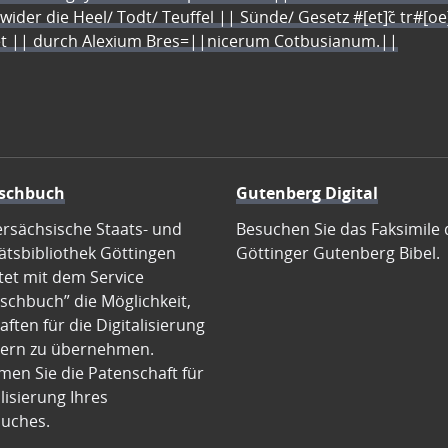
 wider die Heel/ Todt/ Teuffel || Sünde/ Gesetz #[et]c̃ tr#[o
let || durch Alexium Bres=||nicerum Cotbusianum.||
schbuch
Gutenberg Digital
ersächsische Staats- und
Besuchen Sie das Faksimile 
ätsbibliothek Göttingen
Göttinger Gutenberg Bibel.
tet mit dem Service
schbuch” die Möglichkeit,
ften für die Digitalisierung
ern zu übernehmen.
en Sie die Patenschaft für
alisierung Ihres
uches.