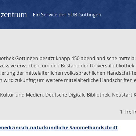
gszentrum
Ein Service der SUB Göttingen
liothek Göttingen besitzt knapp 450 abendländische mittela
ukzessive erworben, um den Bestand der Universalbibliothe
lisierung der mittelalterlichen volkssprachlichen Handschri
ion wird zukünftig um weitere mittelalterliche Handschriften
ultur und Medien, Deutsche Digitale Bibliothek, Neustart 
1 Treff
sch-medizinisch-naturkundliche Sammelhandschrift