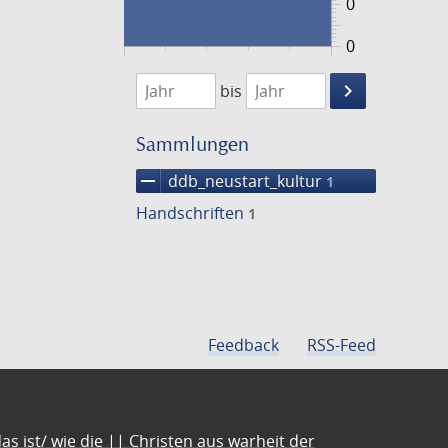
0
0
1474
1475
keyboard_arrow_right
bis
Suche
einschränke
Sammlungen
remove
ddb_neustart_kultur
1
Handschriften
1
Feedback
RSS-Feed
s ist/ wie die || Christen aus warheit der