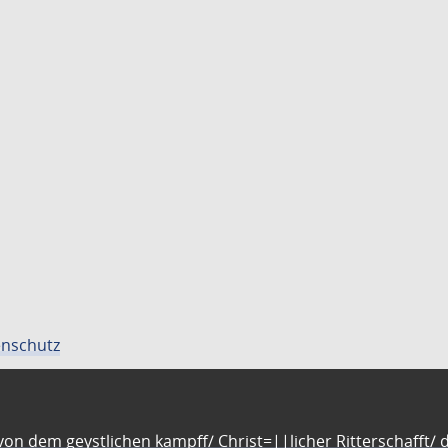
nschutz
n dem geystlichen kampff/ Christ=||licher Ritterschafft/ da