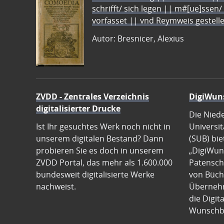
schrifft/ sich legen || m#[ue]ssen/
vorfasset || vnd Reymweis gestel
Autor: Bresnicer, Alexius
ZVDD - Zentrales Verzeichnis
DigiWun
digitalisierter Drucke
Die Nied
Ist Ihr gesuchtes Werk noch nicht in
Universit
unserem digitalen Bestand? Dann
(SUB) bie
probieren Sie es doch in unserem
„DigiWun
ZVDD Portal, das mehr als 1.600.000
Patenscha
bundesweit digitalisierte Werke
von Büch
nachweist.
Übernehm
die Digit
Wunschb