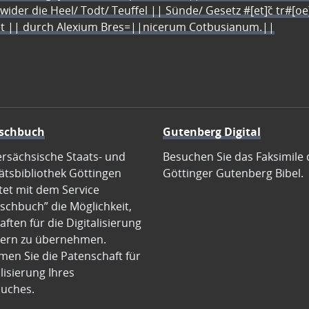
 wider die Heel/ Todt/ Teuffel || Sünde/ Gesetz #[et]c̃ tr#[o
let || durch Alexium Bres=||nicerum Cotbusianum.||
schbuch
Gutenberg Digital
ersächsische Staats- und
Besuchen Sie das Faksimile 
ätsbibliothek Göttingen
Göttinger Gutenberg Bibel.
tet mit dem Service
schbuch” die Möglichkeit,
ften für die Digitalisierung
ern zu übernehmen.
en Sie die Patenschaft für
alisierung Ihres
uches.