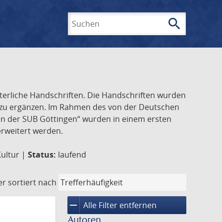
search
Suchen
lterliche Handschriften. Die Handschriften wurden
k zu ergänzen. Im Rahmen des von der Deutschen
ften der SUB Göttingen“ wurden in einem ersten
 erweitert werden.
Kultur |
Status:
laufend
er
sortiert nach
remove
Alle Filter entfernen
Autoren