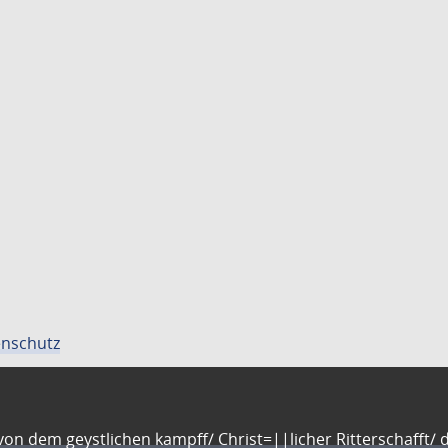
nschutz
n dem geystlichen kampff/ Christ=||licher Ritterschafft/ da