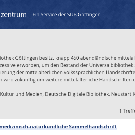
gszentrum
Ein Service der SUB Göttingen
liothek Göttingen besitzt knapp 450 abendländische mittela
ukzessive erworben, um den Bestand der Universalbibliothe
lisierung der mittelalterlichen volkssprachlichen Handschri
ion wird zukünftig um weitere mittelalterliche Handschriften
ultur und Medien, Deutsche Digitale Bibliothek, Neustart 
1 Treff
sch-medizinisch-naturkundliche Sammelhandschrift