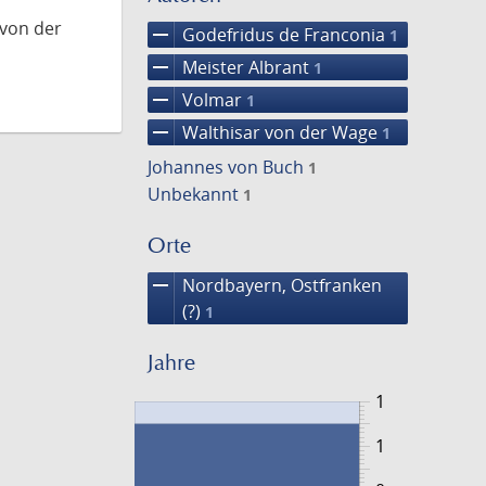
 von der
remove
Godefridus de Franconia
1
remove
Meister Albrant
1
remove
Volmar
1
remove
Walthisar von der Wage
1
Johannes von Buch
1
Unbekannt
1
Orte
remove
Nordbayern, Ostfranken
(?)
1
Jahre
1
1