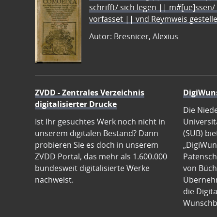
schrifft/ sich legen || m#[ue]ssen/
vorfasset || vnd Reymweis gestel
Autor: Bresnicer, Alexius
ZVDD - Zentrales Verzeichnis
DigiWun
digitalisierter Drucke
Die Nied
Ist Ihr gesuchtes Werk noch nicht in
Universit
unserem digitalen Bestand? Dann
(SUB) bie
probieren Sie es doch in unserem
„DigiWun
ZVDD Portal, das mehr als 1.600.000
Patenscha
bundesweit digitalisierte Werke
von Büch
nachweist.
Übernehm
die Digit
Wunschb