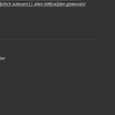
e]stlich zulesen/|| allen bl#[oe]den gewissen/
der