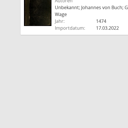
Autoren
Unbekannt; Johannes von Buch; Go
Wage
Jahr:
1474
Importdatum:
17.03.2022