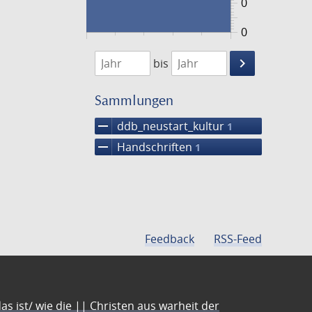
0
0
1474
1475
keyboard_arrow_right
bis
Suche
einschränke
Sammlungen
remove
ddb_neustart_kultur
1
remove
Handschriften
1
Feedback
RSS-Feed
s ist/ wie die || Christen aus warheit der