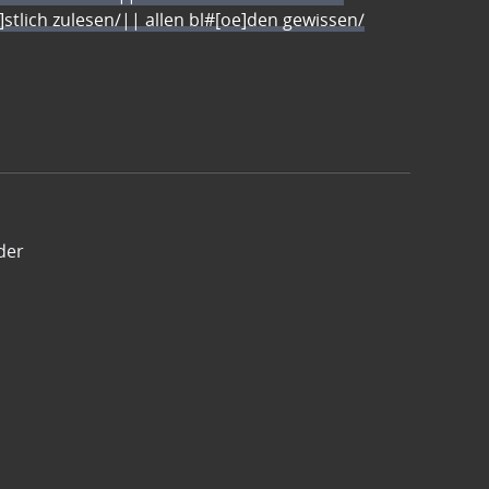
e]stlich zulesen/|| allen bl#[oe]den gewissen/
der