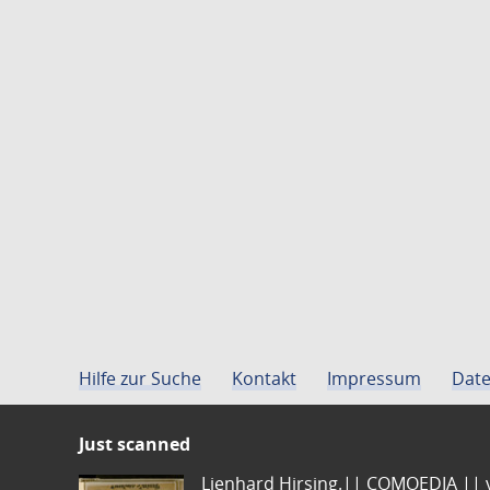
Hilfe zur Suche
Kontakt
Impressum
Date
Just scanned
Lienhard Hirsing.|| COMOEDIA || vo