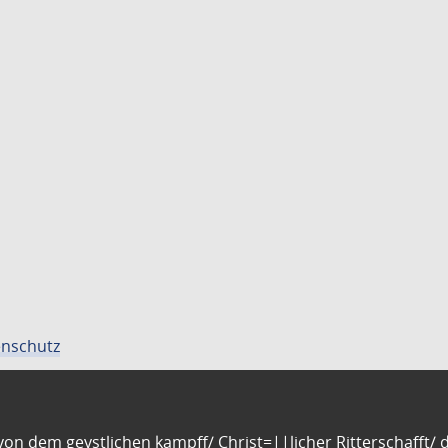
nschutz
n dem geystlichen kampff/ Christ=||licher Ritterschafft/ da