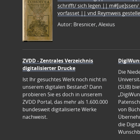
schrifft/ sich legen || m#[ue]ssen/
vorfasset || vnd Reymweis gestel
Autor: Bresnicer, Alexius
ZVDD - Zentrales Verzeichnis
DigiWun
digitalisierter Drucke
Die Nied
Ist Ihr gesuchtes Werk noch nicht in
Universit
unserem digitalen Bestand? Dann
(SUB) bie
probieren Sie es doch in unserem
„DigiWun
ZVDD Portal, das mehr als 1.600.000
Patenscha
bundesweit digitalisierte Werke
von Büch
nachweist.
Übernehm
die Digit
Wunschb