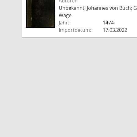
Autoren
Unbekannt; Johannes von Buch; Go
Wage
Jahr:
1474
Importdatum:
17.03.2022