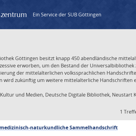
gszentrum
Ein Service der SUB Göttingen
liothek Göttingen besitzt knapp 450 abendländische mittela
ukzessive erworben, um den Bestand der Universalbibliothe
lisierung der mittelalterlichen volkssprachlichen Handschri
ion wird zukünftig um weitere mittelalterliche Handschriften
ultur und Medien, Deutsche Digitale Bibliothek, Neustart 
1 Treff
sch-medizinisch-naturkundliche Sammelhandschrift