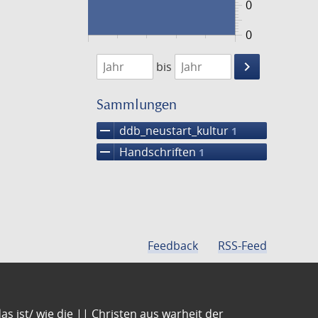
0
0
1474
1475
keyboard_arrow_right
bis
Suche
einschränke
Sammlungen
remove
ddb_neustart_kultur
1
remove
Handschriften
1
Feedback
RSS-Feed
s ist/ wie die || Christen aus warheit der