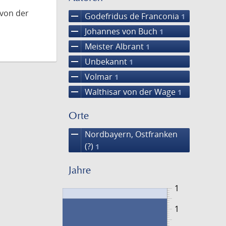
 von der
remove
Godefridus de Franconia
1
remove
Johannes von Buch
1
remove
Meister Albrant
1
remove
Unbekannt
1
remove
Volmar
1
remove
Walthisar von der Wage
1
Orte
remove
Nordbayern, Ostfranken
(?)
1
Jahre
1
1