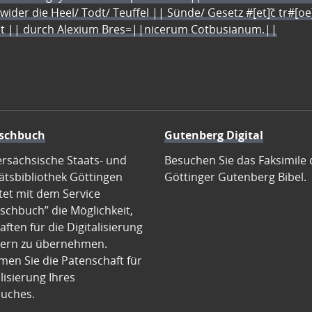
 wider die Heel/ Todt/ Teuffel || Sünde/ Gesetz #[et]c̃ tr#[o
let || durch Alexium Bres=||nicerum Cotbusianum.||
schbuch
Gutenberg Digital
ersächsische Staats- und
Besuchen Sie das Faksimile 
ätsbibliothek Göttingen
Göttinger Gutenberg Bibel.
tet mit dem Service
schbuch” die Möglichkeit,
ften für die Digitalisierung
ern zu übernehmen.
en Sie die Patenschaft für
alisierung Ihres
uches.