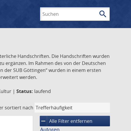
search
Suchen
lterliche Handschriften. Die Handschriften wurden
k zu ergänzen. Im Rahmen des von der Deutschen
ften der SUB Göttingen“ wurden in einem ersten
 erweitert werden.
Kultur |
Status:
laufend
er
sortiert nach
remove
Alle Filter entfernen
Autoren