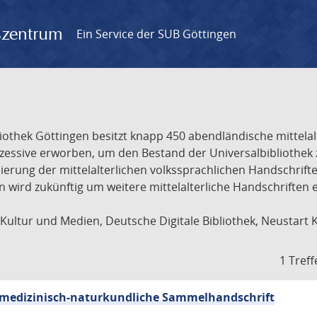
gszentrum
Ein Service der SUB Göttingen
liothek Göttingen besitzt knapp 450 abendländische mittela
ukzessive erworben, um den Bestand der Universalbibliothe
lisierung der mittelalterlichen volkssprachlichen Handschri
ion wird zukünftig um weitere mittelalterliche Handschriften
ultur und Medien, Deutsche Digitale Bibliothek, Neustart 
1 Treff
sch-medizinisch-naturkundliche Sammelhandschrift