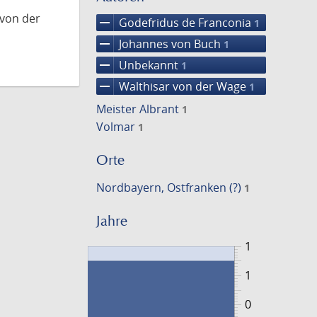
 von der
remove
Godefridus de Franconia
1
remove
Johannes von Buch
1
remove
Unbekannt
1
remove
Walthisar von der Wage
1
Meister Albrant
1
Volmar
1
Orte
Nordbayern, Ostfranken (?)
1
Jahre
1
1
0