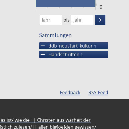
0
1474
1475
keyboard_arrow_right
bis
Suche
einschränke
Sammlungen
remove
ddb_neustart_kultur
1
remove
Handschriften
1
Feedback
RSS-Feed
s ist/ wie die || Christen aus warheit der
e]stlich zulesen/|| allen bl#[oe]den gewissen/