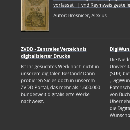
vorfasset || vnd Reymweis gestel
Autor: Bresnicer, Alexius
ZVDD - Zentrales Verzeichnis
DigiWun
digitalisierter Drucke
Die Nied
Ist Ihr gesuchtes Werk noch nicht in
Universit
unserem digitalen Bestand? Dann
(SUB) bie
probieren Sie es doch in unserem
„DigiWun
ZVDD Portal, das mehr als 1.600.000
Patenscha
bundesweit digitalisierte Werke
von Büch
nachweist.
Übernehm
die Digit
Wunschb