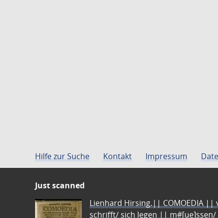
Hilfe zur Suche
Kontakt
Impressum
Date
Just scanned
Lienhard Hirsing.|| COMOEDIA || vo
schrifft/ sich legen || m#[ue]ssen/