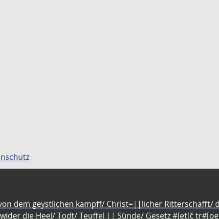
nschutz
n dem geystlichen kampff/ Christ=||licher Ritterschafft/ da
 wider die Heel/ Todt/ Teuffel || Sünde/ Gesetz #[et]c̃ tr#[o