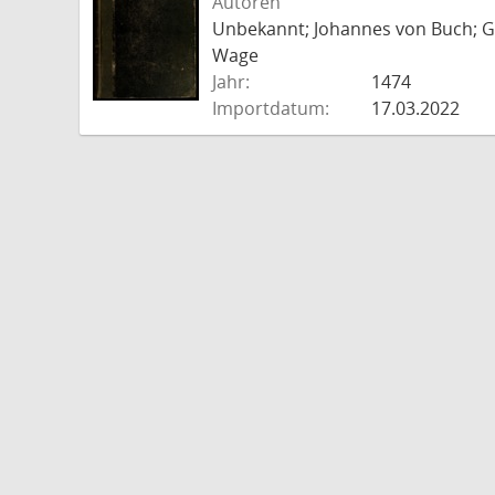
Autoren
Unbekannt; Johannes von Buch; Go
Wage
Jahr:
1474
Importdatum:
17.03.2022