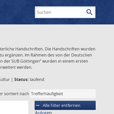
search
Suchen
lterliche Handschriften. Die Handschriften wurden
k zu ergänzen. Im Rahmen des von der Deutschen
ften der SUB Göttingen“ wurden in einem ersten
 erweitert werden.
Kultur |
Status:
laufend
er
sortiert nach
remove
Alle Filter entfernen
Autoren