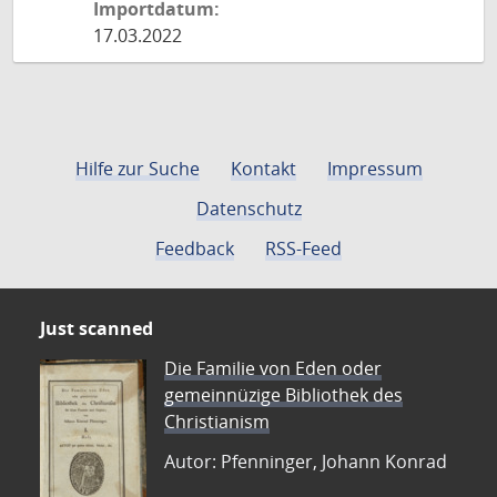
Importdatum:
17.03.2022
Hilfe zur Suche
Kontakt
Impressum
Datenschutz
Feedback
RSS-Feed
Just scanned
Die Familie von Eden oder
gemeinnüzige Bibliothek des
Christianism
Autor: Pfenninger, Johann Konrad