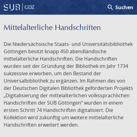
search
Suchen
GDZ
Mittelalterliche Handschriften
Die Niedersächsische Staats- und Universitätsbibliothek
Göttingen besitzt knapp 450 abendländische
mittelalterliche Handschriften. Die Handschriften
wurden seit der Gründung der Bibliothek im Jahr 1734
sukzessive erworben, um den Bestand der
Universalbibliothek zu ergänzen. Im Rahmen des von
der Deutschen Digitalen Bibliothek geförderten Projekts
„Digitalisierung der mittelalterlichen volkssprachlichen
Handschriften der SUB Göttingen“ wurden in einem
ersten Schritt 74 Handschriften digitalisiert. Die
Kollektion wird zukünftig um weitere mittelalterliche
Handschriften erweitert werden.