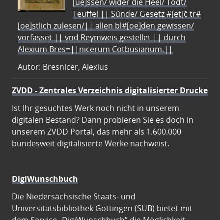
[ue]ssen/ wider die Heel/ Todt/
Teuffel || Sünde/ Gesetz #[et]c̃ tr#
[oe]stlich zulesen/|| allen bl#[oe]den gewissen/
vorfasset || vnd Reymweis gestellet || durch
Alexium Bres=||nicerum Cotbusianum.||
Autor: Bresnicer, Alexius
ZVDD - Zentrales Verzeichnis digitalisierter Drucke
Ist Ihr gesuchtes Werk noch nicht in unserem
digitalen Bestand? Dann probieren Sie es doch in
unserem ZVDD Portal, das mehr als 1.600.000
bundesweit digitalisierte Werke nachweist.
DigiWunschbuch
Die Niedersächsische Staats- und
Universitätsbibliothek Göttingen (SUB) bietet mit