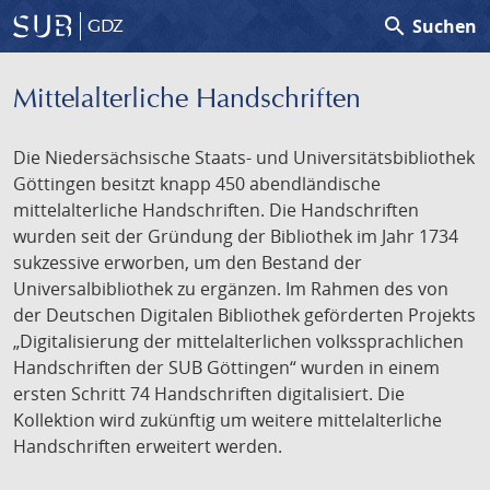
search
Suchen
GDZ
Mittelalterliche Handschriften
Die Niedersächsische Staats- und Universitätsbibliothek
Göttingen besitzt knapp 450 abendländische
mittelalterliche Handschriften. Die Handschriften
wurden seit der Gründung der Bibliothek im Jahr 1734
sukzessive erworben, um den Bestand der
Universalbibliothek zu ergänzen. Im Rahmen des von
der Deutschen Digitalen Bibliothek geförderten Projekts
„Digitalisierung der mittelalterlichen volkssprachlichen
Handschriften der SUB Göttingen“ wurden in einem
ersten Schritt 74 Handschriften digitalisiert. Die
Kollektion wird zukünftig um weitere mittelalterliche
Handschriften erweitert werden.