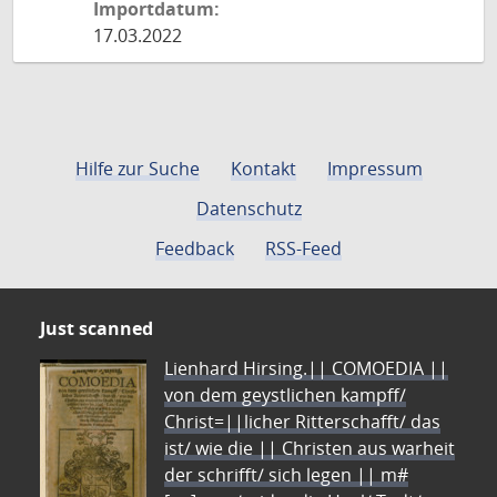
Importdatum:
17.03.2022
Hilfe zur Suche
Kontakt
Impressum
Datenschutz
Feedback
RSS-Feed
Just scanned
Lienhard Hirsing.|| COMOEDIA ||
von dem geystlichen kampff/
Christ=||licher Ritterschafft/ das
ist/ wie die || Christen aus warheit
der schrifft/ sich legen || m#