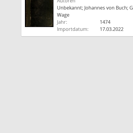
Autoren
Unbekannt; Johannes von Buch; Go
Wage
Jahr:
1474
Importdatum:
17.03.2022