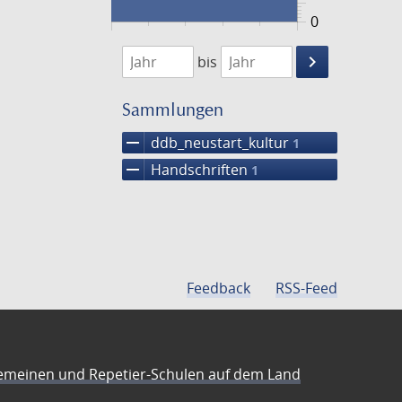
0
1474
1475
keyboard_arrow_right
bis
Suche
einschränke
Sammlungen
remove
ddb_neustart_kultur
1
remove
Handschriften
1
Feedback
RSS-Feed
emeinen und Repetier-Schulen auf dem Land