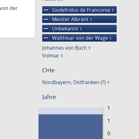
 von der
remove
Godefridus de Franconia
1
remove
Meister Albrant
1
remove
Unbekannt
1
remove
Walthisar von der Wage
1
Johannes von Buch
1
Volmar
1
Orte
Nordbayern, Ostfranken (?)
1
Jahre
1
1
0