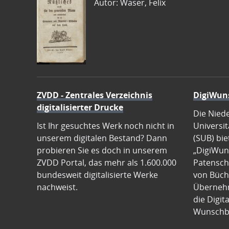
Autor: Waser, Felix
ZVDD - Zentrales Verzeichnis
DigiWun
digitalisierter Drucke
Die Nied
Ist Ihr gesuchtes Werk noch nicht in
Universit
unserem digitalen Bestand? Dann
(SUB) bie
probieren Sie es doch in unserem
„DigiWun
ZVDD Portal, das mehr als 1.600.000
Patenscha
bundesweit digitalisierte Werke
von Büch
nachweist.
Übernehm
die Digit
Wunschb