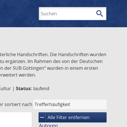
search
Suchen
lterliche Handschriften. Die Handschriften wurden
k zu ergänzen. Im Rahmen des von der Deutschen
ften der SUB Göttingen“ wurden in einem ersten
 erweitert werden.
Kultur |
Status:
laufend
er
sortiert nach
remove
Alle Filter entfernen
Autoren