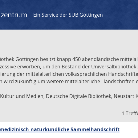
gszentrum
Ein Service der SUB Göttingen
liothek Göttingen besitzt knapp 450 abendländische mittela
ukzessive erworben, um den Bestand der Universalbibliothe
lisierung der mittelalterlichen volkssprachlichen Handschri
ion wird zukünftig um weitere mittelalterliche Handschriften
ultur und Medien, Deutsche Digitale Bibliothek, Neustart 
1 Treff
sch-medizinisch-naturkundliche Sammelhandschrift