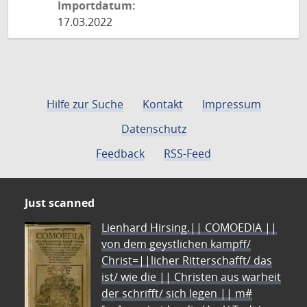
Importdatum:
17.03.2022
Hilfe zur Suche
Kontakt
Impressum
Datenschutz
Feedback
RSS-Feed
Just scanned
Lienhard Hirsing.|| COMOEDIA ||
von dem geystlichen kampff/
Christ=||licher Ritterschafft/ das
ist/ wie die || Christen aus warheit
der schrifft/ sich legen || m#