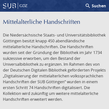
search
Suchen
GDZ
Mittelalterliche Handschriften
Die Niedersächsische Staats- und Universitätsbibliothek
Göttingen besitzt knapp 450 abendländische
mittelalterliche Handschriften. Die Handschriften
wurden seit der Gründung der Bibliothek im Jahr 1734
sukzessive erworben, um den Bestand der
Universalbibliothek zu ergänzen. Im Rahmen des von
der Deutschen Digitalen Bibliothek geförderten Projekts
„Digitalisierung der mittelalterlichen volkssprachlichen
Handschriften der SUB Göttingen“ wurden in einem
ersten Schritt 74 Handschriften digitalisiert. Die
Kollektion wird zukünftig um weitere mittelalterliche
Handschriften erweitert werden.