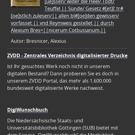
[ue]ssen/ wider die Heel/ Todt/
Teuffel || Sünde/ Gesetz #[et]c̃ tr#
[oe]stlich zulesen/|| allen bl#[oe]den gewissen/
vorfasset || vnd Reymweis gestellet || durch
Alexium Bres=||nicerum Cotbusianum.||
Autor: Bresnicer, Alexius
ZVDD - Zentrales Verzeichnis digitalisierter Drucke
Ist Ihr gesuchtes Werk noch nicht in unserem
digitalen Bestand? Dann probieren Sie es doch in
unserem ZVDD Portal, das mehr als 1.600.000
bundesweit digitalisierte Werke nachweist.
DigiWunschbuch
Die Niedersächsische Staats- und
Universitätsbibliothek Göttingen (SUB) bietet mit