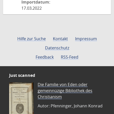
Importdatum:
17.03.2022
Hilfe zur Suche
Kontakt
Impressum
Datenschutz
Feedback
RSS-Feed
Just scanned
Die Familie von Eden oder
gemeinnüzige Bibliothek des
Christianism
Autor: Pfenninger, Johann Konrad