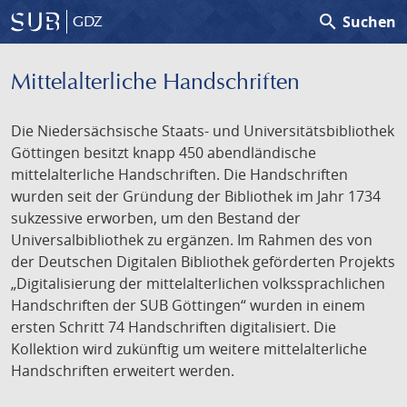
search
Suchen
GDZ
Mittelalterliche Handschriften
Die Niedersächsische Staats- und Universitätsbibliothek
Göttingen besitzt knapp 450 abendländische
mittelalterliche Handschriften. Die Handschriften
wurden seit der Gründung der Bibliothek im Jahr 1734
sukzessive erworben, um den Bestand der
Universalbibliothek zu ergänzen. Im Rahmen des von
der Deutschen Digitalen Bibliothek geförderten Projekts
„Digitalisierung der mittelalterlichen volkssprachlichen
Handschriften der SUB Göttingen“ wurden in einem
ersten Schritt 74 Handschriften digitalisiert. Die
Kollektion wird zukünftig um weitere mittelalterliche
Handschriften erweitert werden.