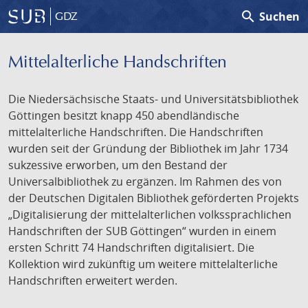
search
Suchen
GDZ
Mittelalterliche Handschriften
Die Niedersächsische Staats- und Universitätsbibliothek
Göttingen besitzt knapp 450 abendländische
mittelalterliche Handschriften. Die Handschriften
wurden seit der Gründung der Bibliothek im Jahr 1734
sukzessive erworben, um den Bestand der
Universalbibliothek zu ergänzen. Im Rahmen des von
der Deutschen Digitalen Bibliothek geförderten Projekts
„Digitalisierung der mittelalterlichen volkssprachlichen
Handschriften der SUB Göttingen“ wurden in einem
ersten Schritt 74 Handschriften digitalisiert. Die
Kollektion wird zukünftig um weitere mittelalterliche
Handschriften erweitert werden.