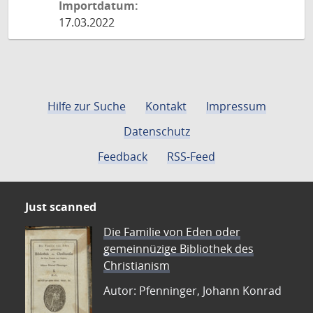
Importdatum:
17.03.2022
Hilfe zur Suche
Kontakt
Impressum
Datenschutz
Feedback
RSS-Feed
Just scanned
Die Familie von Eden oder
gemeinnüzige Bibliothek des
Christianism
Autor: Pfenninger, Johann Konrad