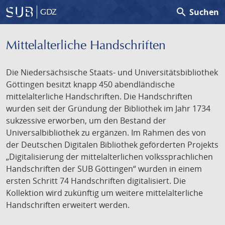
search
Suchen
GDZ
Mittelalterliche Handschriften
Die Niedersächsische Staats- und Universitätsbibliothek
Göttingen besitzt knapp 450 abendländische
mittelalterliche Handschriften. Die Handschriften
wurden seit der Gründung der Bibliothek im Jahr 1734
sukzessive erworben, um den Bestand der
Universalbibliothek zu ergänzen. Im Rahmen des von
der Deutschen Digitalen Bibliothek geförderten Projekts
„Digitalisierung der mittelalterlichen volkssprachlichen
Handschriften der SUB Göttingen“ wurden in einem
ersten Schritt 74 Handschriften digitalisiert. Die
Kollektion wird zukünftig um weitere mittelalterliche
Handschriften erweitert werden.