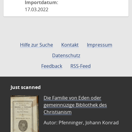
Importdatum:
17.03.2022
Hilfe zur Suche
Kontakt
Impressum
Datenschutz
Feedback
RSS-Feed
Just scanned
Die Familie von Eden oder
gemeinnüzige Bibliothek des
Christianism
Autor: Pfenninger, Johann Konrad