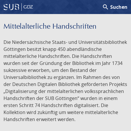
search
Suchen
GDZ
Mittelalterliche Handschriften
Die Niedersächsische Staats- und Universitätsbibliothek
Göttingen besitzt knapp 450 abendländische
mittelalterliche Handschriften. Die Handschriften
wurden seit der Gründung der Bibliothek im Jahr 1734
sukzessive erworben, um den Bestand der
Universalbibliothek zu ergänzen. Im Rahmen des von
der Deutschen Digitalen Bibliothek geförderten Projekts
„Digitalisierung der mittelalterlichen volkssprachlichen
Handschriften der SUB Göttingen“ wurden in einem
ersten Schritt 74 Handschriften digitalisiert. Die
Kollektion wird zukünftig um weitere mittelalterliche
Handschriften erweitert werden.