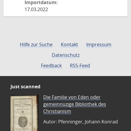
Importdatum:
17.03.2022
Hilfe zur Suche
Kontakt
Impressum
Datenschutz
Feedback
RSS-Feed
Just scanned
Die Familie von Eden oder
gemeinnüzige Bibliothek des
Christianism
Autor: Pfenninger, Johann Konrad