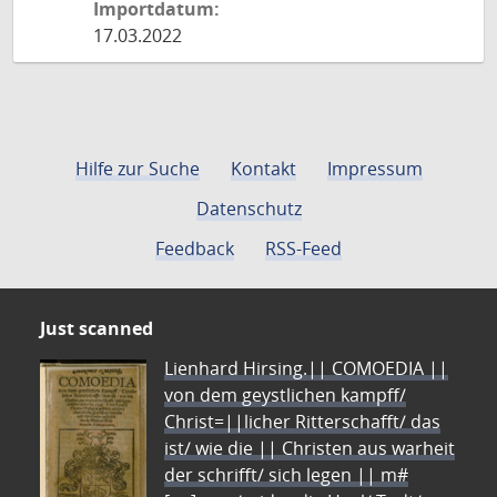
Importdatum:
17.03.2022
Hilfe zur Suche
Kontakt
Impressum
Datenschutz
Feedback
RSS-Feed
Just scanned
Lienhard Hirsing.|| COMOEDIA ||
von dem geystlichen kampff/
Christ=||licher Ritterschafft/ das
ist/ wie die || Christen aus warheit
der schrifft/ sich legen || m#