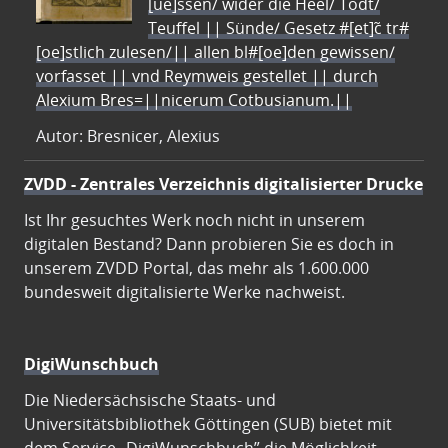
[ue]ssen/ wider die Heel/ Todt/
Teuffel || Sünde/ Gesetz #[et]c̃ tr#
[oe]stlich zulesen/|| allen bl#[oe]den gewissen/
vorfasset || vnd Reymweis gestellet || durch
Alexium Bres=||nicerum Cotbusianum.||
Autor: Bresnicer, Alexius
ZVDD - Zentrales Verzeichnis digitalisierter Drucke
Ist Ihr gesuchtes Werk noch nicht in unserem
digitalen Bestand? Dann probieren Sie es doch in
unserem ZVDD Portal, das mehr als 1.600.000
bundesweit digitalisierte Werke nachweist.
DigiWunschbuch
Die Niedersächsische Staats- und
Universitätsbibliothek Göttingen (SUB) bietet mit