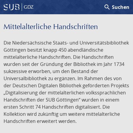
search
Suchen
GDZ
Mittelalterliche Handschriften
Die Niedersächsische Staats- und Universitätsbibliothek
Göttingen besitzt knapp 450 abendländische
mittelalterliche Handschriften. Die Handschriften
wurden seit der Gründung der Bibliothek im Jahr 1734
sukzessive erworben, um den Bestand der
Universalbibliothek zu ergänzen. Im Rahmen des von
der Deutschen Digitalen Bibliothek geförderten Projekts
„Digitalisierung der mittelalterlichen volkssprachlichen
Handschriften der SUB Göttingen“ wurden in einem
ersten Schritt 74 Handschriften digitalisiert. Die
Kollektion wird zukünftig um weitere mittelalterliche
Handschriften erweitert werden.