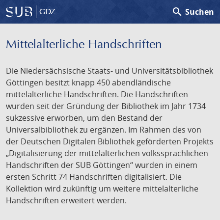
search
Suchen
GDZ
Mittelalterliche Handschriften
Die Niedersächsische Staats- und Universitätsbibliothek
Göttingen besitzt knapp 450 abendländische
mittelalterliche Handschriften. Die Handschriften
wurden seit der Gründung der Bibliothek im Jahr 1734
sukzessive erworben, um den Bestand der
Universalbibliothek zu ergänzen. Im Rahmen des von
der Deutschen Digitalen Bibliothek geförderten Projekts
„Digitalisierung der mittelalterlichen volkssprachlichen
Handschriften der SUB Göttingen“ wurden in einem
ersten Schritt 74 Handschriften digitalisiert. Die
Kollektion wird zukünftig um weitere mittelalterliche
Handschriften erweitert werden.