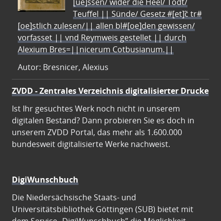
[ue]ssen/ wider die Heel/ Todt/
Teuffel || Sünde/ Gesetz #[et]c̃ tr#
[oe]stlich zulesen/|| allen bl#[oe]den gewissen/
vorfasset || vnd Reymweis gestellet || durch
Alexium Bres=||nicerum Cotbusianum.||
Autor: Bresnicer, Alexius
ZVDD - Zentrales Verzeichnis digitalisierter Drucke
Ist Ihr gesuchtes Werk noch nicht in unserem
digitalen Bestand? Dann probieren Sie es doch in
unserem ZVDD Portal, das mehr als 1.600.000
bundesweit digitalisierte Werke nachweist.
DigiWunschbuch
Die Niedersächsische Staats- und
Universitätsbibliothek Göttingen (SUB) bietet mit