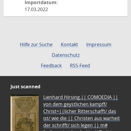
Importdatum:
17.03.2022
Hilfe zur Suche
Kontakt
Impressum
Datenschutz
Feedback
RSS-Feed
Just scanned
Lienhard Hirsing.|| COMOEDIA ||
von dem geystlichen kampff/
Christ=||licher Ritterschafft/ das
ist/ wie die || Christen aus warheit
der schrifft/ sich legen || m#