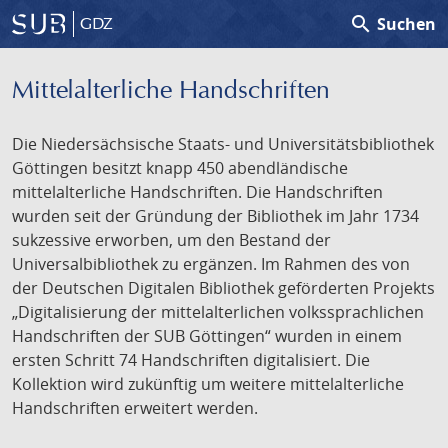
search
Suchen
GDZ
Mittelalterliche Handschriften
Die Niedersächsische Staats- und Universitätsbibliothek
Göttingen besitzt knapp 450 abendländische
mittelalterliche Handschriften. Die Handschriften
wurden seit der Gründung der Bibliothek im Jahr 1734
sukzessive erworben, um den Bestand der
Universalbibliothek zu ergänzen. Im Rahmen des von
der Deutschen Digitalen Bibliothek geförderten Projekts
„Digitalisierung der mittelalterlichen volkssprachlichen
Handschriften der SUB Göttingen“ wurden in einem
ersten Schritt 74 Handschriften digitalisiert. Die
Kollektion wird zukünftig um weitere mittelalterliche
Handschriften erweitert werden.