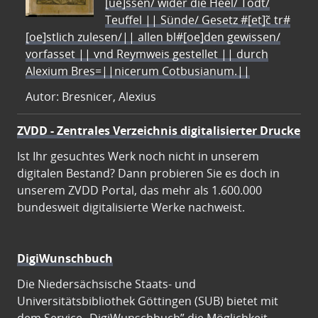
[ue]ssen/ wider die Heel/ Todt/
Teuffel || Sünde/ Gesetz #[et]c̃ tr#
[oe]stlich zulesen/|| allen bl#[oe]den gewissen/
vorfasset || vnd Reymweis gestellet || durch
Alexium Bres=||nicerum Cotbusianum.||
Autor: Bresnicer, Alexius
ZVDD - Zentrales Verzeichnis digitalisierter Drucke
Ist Ihr gesuchtes Werk noch nicht in unserem
digitalen Bestand? Dann probieren Sie es doch in
unserem ZVDD Portal, das mehr als 1.600.000
bundesweit digitalisierte Werke nachweist.
DigiWunschbuch
Die Niedersächsische Staats- und
Universitätsbibliothek Göttingen (SUB) bietet mit