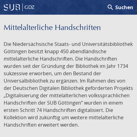
search
Suchen
GDZ
Mittelalterliche Handschriften
Die Niedersächsische Staats- und Universitätsbibliothek
Göttingen besitzt knapp 450 abendländische
mittelalterliche Handschriften. Die Handschriften
wurden seit der Gründung der Bibliothek im Jahr 1734
sukzessive erworben, um den Bestand der
Universalbibliothek zu ergänzen. Im Rahmen des von
der Deutschen Digitalen Bibliothek geförderten Projekts
„Digitalisierung der mittelalterlichen volkssprachlichen
Handschriften der SUB Göttingen“ wurden in einem
ersten Schritt 74 Handschriften digitalisiert. Die
Kollektion wird zukünftig um weitere mittelalterliche
Handschriften erweitert werden.