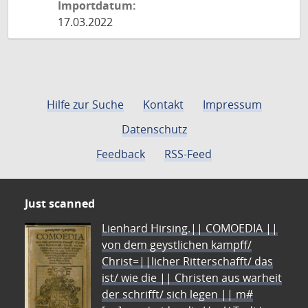
Importdatum:
17.03.2022
Hilfe zur Suche
Kontakt
Impressum
Datenschutz
Feedback
RSS-Feed
Just scanned
Lienhard Hirsing.|| COMOEDIA ||
von dem geystlichen kampff/
Christ=||licher Ritterschafft/ das
ist/ wie die || Christen aus warheit
der schrifft/ sich legen || m#