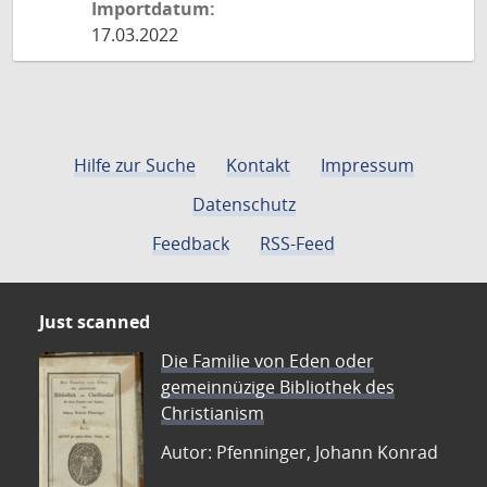
Importdatum:
17.03.2022
Hilfe zur Suche
Kontakt
Impressum
Datenschutz
Feedback
RSS-Feed
Just scanned
Die Familie von Eden oder
gemeinnüzige Bibliothek des
Christianism
Autor: Pfenninger, Johann Konrad