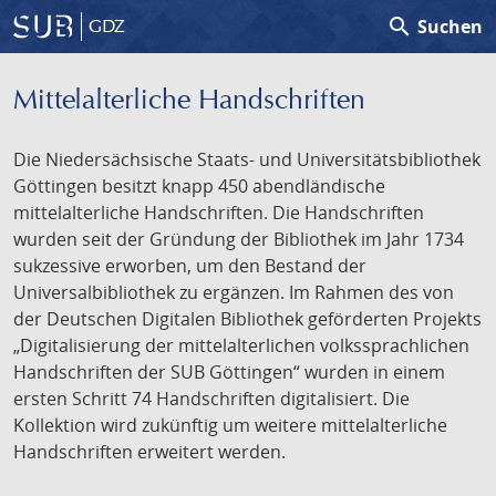
search
Suchen
GDZ
Mittelalterliche Handschriften
Die Niedersächsische Staats- und Universitätsbibliothek
Göttingen besitzt knapp 450 abendländische
mittelalterliche Handschriften. Die Handschriften
wurden seit der Gründung der Bibliothek im Jahr 1734
sukzessive erworben, um den Bestand der
Universalbibliothek zu ergänzen. Im Rahmen des von
der Deutschen Digitalen Bibliothek geförderten Projekts
„Digitalisierung der mittelalterlichen volkssprachlichen
Handschriften der SUB Göttingen“ wurden in einem
ersten Schritt 74 Handschriften digitalisiert. Die
Kollektion wird zukünftig um weitere mittelalterliche
Handschriften erweitert werden.