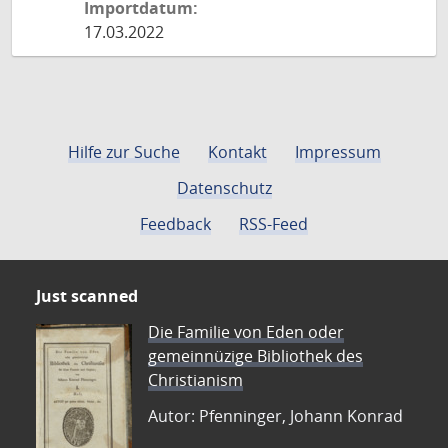
Importdatum:
17.03.2022
Hilfe zur Suche
Kontakt
Impressum
Datenschutz
Feedback
RSS-Feed
Just scanned
Die Familie von Eden oder
gemeinnüzige Bibliothek des
Christianism
Autor: Pfenninger, Johann Konrad