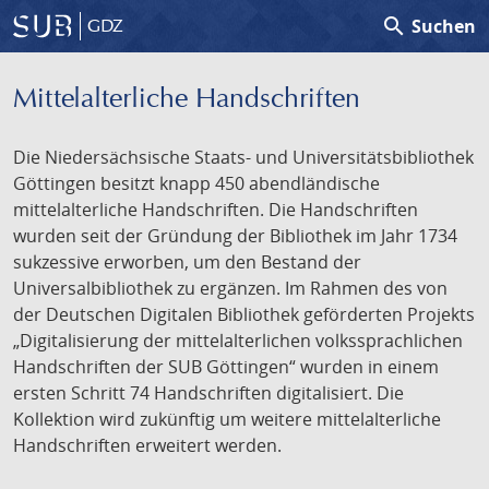
search
Suchen
GDZ
Mittelalterliche Handschriften
Die Niedersächsische Staats- und Universitätsbibliothek
Göttingen besitzt knapp 450 abendländische
mittelalterliche Handschriften. Die Handschriften
wurden seit der Gründung der Bibliothek im Jahr 1734
sukzessive erworben, um den Bestand der
Universalbibliothek zu ergänzen. Im Rahmen des von
der Deutschen Digitalen Bibliothek geförderten Projekts
„Digitalisierung der mittelalterlichen volkssprachlichen
Handschriften der SUB Göttingen“ wurden in einem
ersten Schritt 74 Handschriften digitalisiert. Die
Kollektion wird zukünftig um weitere mittelalterliche
Handschriften erweitert werden.