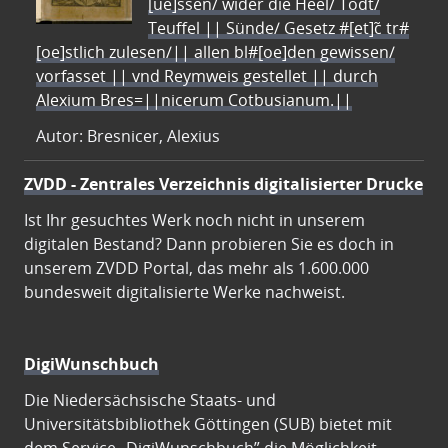
[ue]ssen/ wider die Heel/ Todt/
Teuffel || Sünde/ Gesetz #[et]c̃ tr#
[oe]stlich zulesen/|| allen bl#[oe]den gewissen/
vorfasset || vnd Reymweis gestellet || durch
Alexium Bres=||nicerum Cotbusianum.||
Autor: Bresnicer, Alexius
ZVDD - Zentrales Verzeichnis digitalisierter Drucke
Ist Ihr gesuchtes Werk noch nicht in unserem
digitalen Bestand? Dann probieren Sie es doch in
unserem ZVDD Portal, das mehr als 1.600.000
bundesweit digitalisierte Werke nachweist.
DigiWunschbuch
Die Niedersächsische Staats- und
Universitätsbibliothek Göttingen (SUB) bietet mit