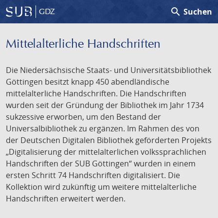
search
Suchen
GDZ
Mittelalterliche Handschriften
Die Niedersächsische Staats- und Universitätsbibliothek
Göttingen besitzt knapp 450 abendländische
mittelalterliche Handschriften. Die Handschriften
wurden seit der Gründung der Bibliothek im Jahr 1734
sukzessive erworben, um den Bestand der
Universalbibliothek zu ergänzen. Im Rahmen des von
der Deutschen Digitalen Bibliothek geförderten Projekts
„Digitalisierung der mittelalterlichen volkssprachlichen
Handschriften der SUB Göttingen“ wurden in einem
ersten Schritt 74 Handschriften digitalisiert. Die
Kollektion wird zukünftig um weitere mittelalterliche
Handschriften erweitert werden.