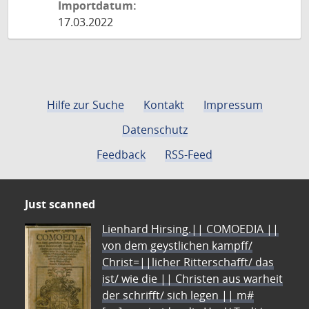
Importdatum:
17.03.2022
Hilfe zur Suche
Kontakt
Impressum
Datenschutz
Feedback
RSS-Feed
Just scanned
Lienhard Hirsing.|| COMOEDIA ||
von dem geystlichen kampff/
Christ=||licher Ritterschafft/ das
ist/ wie die || Christen aus warheit
der schrifft/ sich legen || m#