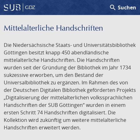
search
Suchen
GDZ
Mittelalterliche Handschriften
Die Niedersächsische Staats- und Universitätsbibliothek
Göttingen besitzt knapp 450 abendländische
mittelalterliche Handschriften. Die Handschriften
wurden seit der Gründung der Bibliothek im Jahr 1734
sukzessive erworben, um den Bestand der
Universalbibliothek zu ergänzen. Im Rahmen des von
der Deutschen Digitalen Bibliothek geförderten Projekts
„Digitalisierung der mittelalterlichen volkssprachlichen
Handschriften der SUB Göttingen“ wurden in einem
ersten Schritt 74 Handschriften digitalisiert. Die
Kollektion wird zukünftig um weitere mittelalterliche
Handschriften erweitert werden.