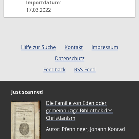
Importdatum:
17.03.2022
Hilfe zur Suche
Kontakt
Impressum
Datenschutz
Feedback
RSS-Feed
Just scanned
Die Familie von Eden oder
gemeinnüzige Bibliothek des
Christianism
Autor: Pfenninger, Johann Konrad