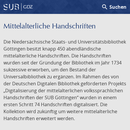
search
Suchen
GDZ
Mittelalterliche Handschriften
Die Niedersächsische Staats- und Universitätsbibliothek
Göttingen besitzt knapp 450 abendländische
mittelalterliche Handschriften. Die Handschriften
wurden seit der Gründung der Bibliothek im Jahr 1734
sukzessive erworben, um den Bestand der
Universalbibliothek zu ergänzen. Im Rahmen des von
der Deutschen Digitalen Bibliothek geförderten Projekts
„Digitalisierung der mittelalterlichen volkssprachlichen
Handschriften der SUB Göttingen“ wurden in einem
ersten Schritt 74 Handschriften digitalisiert. Die
Kollektion wird zukünftig um weitere mittelalterliche
Handschriften erweitert werden.