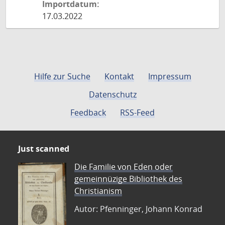
Importdatum:
17.03.2022
Hilfe zur Suche
Kontakt
Impressum
Datenschutz
Feedback
RSS-Feed
Just scanned
Die Familie von Eden oder
gemeinnüzige Bibliothek des
Christianism
Autor: Pfenninger, Johann Konrad