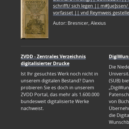
schrifft/ sich legen || m#[ue]ssen/
vorfasset || vnd Reymweis gestel
Autor: Bresnicer, Alexius
ZVDD - Zentrales Verzeichnis
DigiWun
digitalisierter Drucke
Die Nied
Ist Ihr gesuchtes Werk noch nicht in
Universit
unserem digitalen Bestand? Dann
(SUB) bie
probieren Sie es doch in unserem
„DigiWun
ZVDD Portal, das mehr als 1.600.000
Patenscha
bundesweit digitalisierte Werke
von Büch
nachweist.
Übernehm
die Digit
Wunschb