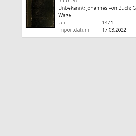
Autoren
Unbekannt; Johannes von Buch; Go
Wage
Jahr:
1474
Importdatum:
17.03.2022