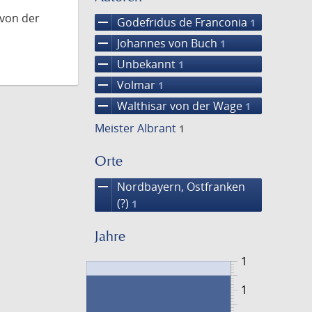
 von der
remove
Godefridus de Franconia
1
remove
Johannes von Buch
1
remove
Unbekannt
1
remove
Volmar
1
remove
Walthisar von der Wage
1
Meister Albrant
1
Orte
remove
Nordbayern, Ostfranken
(?)
1
Jahre
1
1