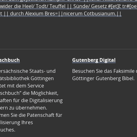
 wider die Heel/ Todt/ Teuffel || Sünde/ Gesetz #[et]c̃ tr#[o
let || durch Alexium Bres=||nicerum Cotbusianum.||
schbuch
Gutenberg Digital
ersächsische Staats- und
Besuchen Sie das Faksimile 
ätsbibliothek Göttingen
Göttinger Gutenberg Bibel.
tet mit dem Service
schbuch” die Möglichkeit,
ften für die Digitalisierung
ern zu übernehmen.
en Sie die Patenschaft für
alisierung Ihres
uches.