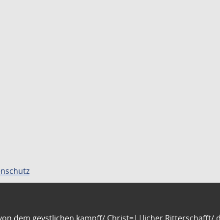
nschutz
n dem geystlichen kampff/ Christ=||licher Ritterschafft/ da