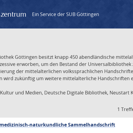
gszentrum
Ein Service der SUB Göttingen
liothek Göttingen besitzt knapp 450 abendländische mittela
ukzessive erworben, um den Bestand der Universalbibliothe
lisierung der mittelalterlichen volkssprachlichen Handschri
ion wird zukünftig um weitere mittelalterliche Handschriften
ultur und Medien, Deutsche Digitale Bibliothek, Neustart 
1 Treff
sch-medizinisch-naturkundliche Sammelhandschrift