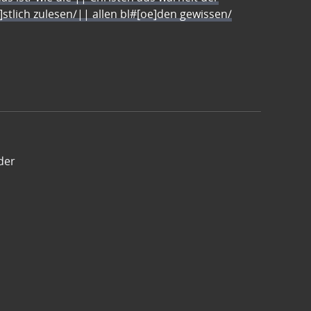
e]stlich zulesen/|| allen bl#[oe]den gewissen/
der