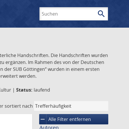
search
Suchen
lterliche Handschriften. Die Handschriften wurden
k zu ergänzen. Im Rahmen des von der Deutschen
ften der SUB Göttingen“ wurden in einem ersten
 erweitert werden.
Kultur |
Status:
laufend
er
sortiert nach
remove
Alle Filter entfernen
Autoren