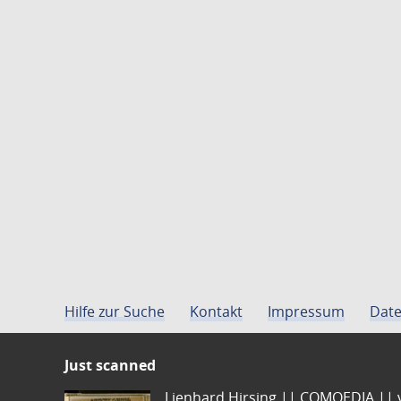
Hilfe zur Suche
Kontakt
Impressum
Date
Just scanned
Lienhard Hirsing.|| COMOEDIA || vo