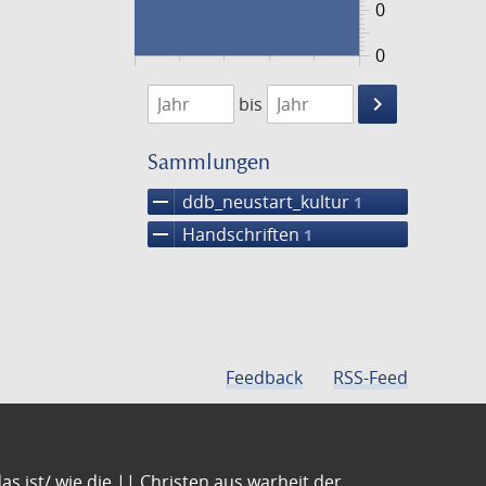
0
0
1474
1475
keyboard_arrow_right
bis
Suche
einschränke
Sammlungen
remove
ddb_neustart_kultur
1
remove
Handschriften
1
Feedback
RSS-Feed
s ist/ wie die || Christen aus warheit der