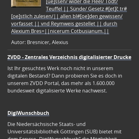
[ue]ssen/ wider die Heel/ Todt/
Teuffel || Sünde/ Gesetz #[et]c̃ tr#
[oe]stlich zulesen/|| allen bl#[oe]den gewissen/
vorfasset || vnd Reymweis gestellet || durch
Alexium Bres=||nicerum Cotbusianum.||
Autor: Bresnicer, Alexius
ZVDD - Zentrales Verzeichnis digitalisierter Drucke
Ist Ihr gesuchtes Werk noch nicht in unserem
digitalen Bestand? Dann probieren Sie es doch in
unserem ZVDD Portal, das mehr als 1.600.000
bundesweit digitalisierte Werke nachweist.
DigiWunschbuch
Die Niedersächsische Staats- und
Universitätsbibliothek Göttingen (SUB) bietet mit