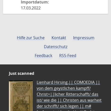
Importdatum:
17.03.2022
Hilfe zur Suche
Kontakt
Impressum
Datenschutz
Feedback
RSS-Feed
Just scanned
Lienhard Hirsing.|| COMOEDIA ||
von dem geystlichen kampff/
Christ=||licher Ritterschafft/ das
ist/ wie die || Christen aus warheit
der schrifft/ sich legen || m#