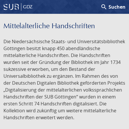
search
Suchen
GDZ
Mittelalterliche Handschriften
Die Niedersächsische Staats- und Universitätsbibliothek
Göttingen besitzt knapp 450 abendländische
mittelalterliche Handschriften. Die Handschriften
wurden seit der Gründung der Bibliothek im Jahr 1734
sukzessive erworben, um den Bestand der
Universalbibliothek zu ergänzen. Im Rahmen des von
der Deutschen Digitalen Bibliothek geförderten Projekts
„Digitalisierung der mittelalterlichen volkssprachlichen
Handschriften der SUB Göttingen“ wurden in einem
ersten Schritt 74 Handschriften digitalisiert. Die
Kollektion wird zukünftig um weitere mittelalterliche
Handschriften erweitert werden.