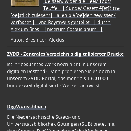
[ue]ssen/ wider die Heel/ Todt/
Teuffel || Sünde/ Gesetz #[et]c̃ tr#
[oe]stlich zulesen/|| allen bl#[oe]den gewissen/
vorfasset || vnd Reymweis gestellet || durch
Alexium Bres=||nicerum Cotbusianum.||
Autor: Bresnicer, Alexius
ZVDD - Zentrales Verzeichnis digitalisierter Drucke
Ist Ihr gesuchtes Werk noch nicht in unserem
digitalen Bestand? Dann probieren Sie es doch in
unserem ZVDD Portal, das mehr als 1.600.000
bundesweit digitalisierte Werke nachweist.
DigiWunschbuch
Die Niedersächsische Staats- und
Universitätsbibliothek Göttingen (SUB) bietet mit