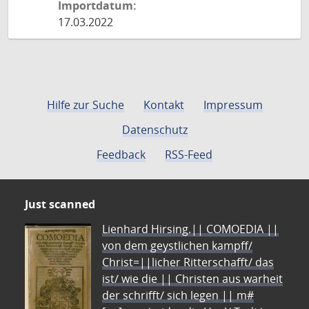
Importdatum:
17.03.2022
Hilfe zur Suche
Kontakt
Impressum
Datenschutz
Feedback
RSS-Feed
Just scanned
Lienhard Hirsing.|| COMOEDIA ||
von dem geystlichen kampff/
Christ=||licher Ritterschafft/ das
ist/ wie die || Christen aus warheit
der schrifft/ sich legen || m#