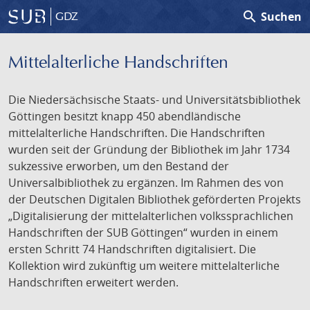
search
Suchen
GDZ
Mittelalterliche Handschriften
Die Niedersächsische Staats- und Universitätsbibliothek
Göttingen besitzt knapp 450 abendländische
mittelalterliche Handschriften. Die Handschriften
wurden seit der Gründung der Bibliothek im Jahr 1734
sukzessive erworben, um den Bestand der
Universalbibliothek zu ergänzen. Im Rahmen des von
der Deutschen Digitalen Bibliothek geförderten Projekts
„Digitalisierung der mittelalterlichen volkssprachlichen
Handschriften der SUB Göttingen“ wurden in einem
ersten Schritt 74 Handschriften digitalisiert. Die
Kollektion wird zukünftig um weitere mittelalterliche
Handschriften erweitert werden.