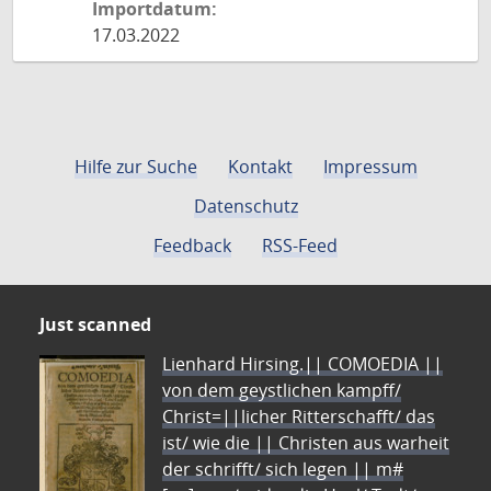
Importdatum:
17.03.2022
Hilfe zur Suche
Kontakt
Impressum
Datenschutz
Feedback
RSS-Feed
Just scanned
Lienhard Hirsing.|| COMOEDIA ||
von dem geystlichen kampff/
Christ=||licher Ritterschafft/ das
ist/ wie die || Christen aus warheit
der schrifft/ sich legen || m#