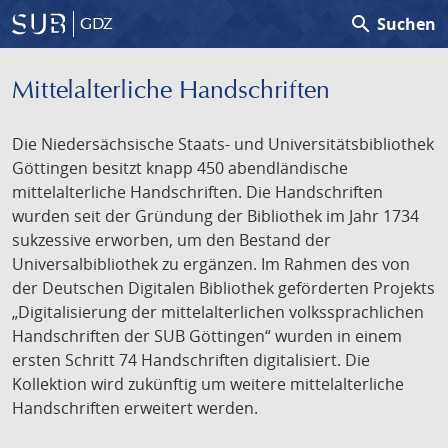
search
Suchen
GDZ
Mittelalterliche Handschriften
Die Niedersächsische Staats- und Universitätsbibliothek
Göttingen besitzt knapp 450 abendländische
mittelalterliche Handschriften. Die Handschriften
wurden seit der Gründung der Bibliothek im Jahr 1734
sukzessive erworben, um den Bestand der
Universalbibliothek zu ergänzen. Im Rahmen des von
der Deutschen Digitalen Bibliothek geförderten Projekts
„Digitalisierung der mittelalterlichen volkssprachlichen
Handschriften der SUB Göttingen“ wurden in einem
ersten Schritt 74 Handschriften digitalisiert. Die
Kollektion wird zukünftig um weitere mittelalterliche
Handschriften erweitert werden.