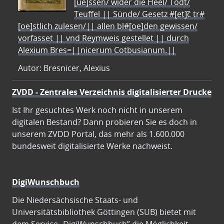
[ue]ssen/ wider die Heel/ Todt/
Teuffel || Sünde/ Gesetz #[et]c̃ tr#
[oe]stlich zulesen/|| allen bl#[oe]den gewissen/
vorfasset || vnd Reymweis gestellet || durch
Alexium Bres=||nicerum Cotbusianum.||
Autor: Bresnicer, Alexius
ZVDD - Zentrales Verzeichnis digitalisierter Drucke
Ist Ihr gesuchtes Werk noch nicht in unserem
digitalen Bestand? Dann probieren Sie es doch in
unserem ZVDD Portal, das mehr als 1.600.000
bundesweit digitalisierte Werke nachweist.
DigiWunschbuch
Die Niedersächsische Staats- und
Universitätsbibliothek Göttingen (SUB) bietet mit