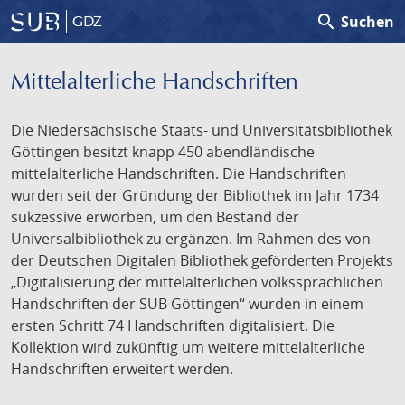
search
Suchen
GDZ
Mittelalterliche Handschriften
Die Niedersächsische Staats- und Universitätsbibliothek
Göttingen besitzt knapp 450 abendländische
mittelalterliche Handschriften. Die Handschriften
wurden seit der Gründung der Bibliothek im Jahr 1734
sukzessive erworben, um den Bestand der
Universalbibliothek zu ergänzen. Im Rahmen des von
der Deutschen Digitalen Bibliothek geförderten Projekts
„Digitalisierung der mittelalterlichen volkssprachlichen
Handschriften der SUB Göttingen“ wurden in einem
ersten Schritt 74 Handschriften digitalisiert. Die
Kollektion wird zukünftig um weitere mittelalterliche
Handschriften erweitert werden.