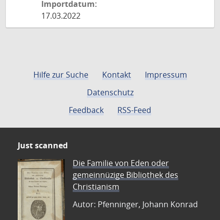
Importdatum:
17.03.2022
Hilfe zur Suche
Kontakt
Impressum
Datenschutz
Feedback
RSS-Feed
Just scanned
Die Familie von Eden oder
gemeinnüzige Bibliothek des
Christianism
Autor: Pfenninger, Johann Konrad