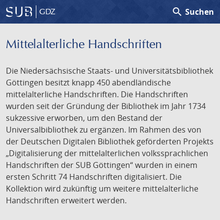
search
Suchen
GDZ
Mittelalterliche Handschriften
Die Niedersächsische Staats- und Universitätsbibliothek
Göttingen besitzt knapp 450 abendländische
mittelalterliche Handschriften. Die Handschriften
wurden seit der Gründung der Bibliothek im Jahr 1734
sukzessive erworben, um den Bestand der
Universalbibliothek zu ergänzen. Im Rahmen des von
der Deutschen Digitalen Bibliothek geförderten Projekts
„Digitalisierung der mittelalterlichen volkssprachlichen
Handschriften der SUB Göttingen“ wurden in einem
ersten Schritt 74 Handschriften digitalisiert. Die
Kollektion wird zukünftig um weitere mittelalterliche
Handschriften erweitert werden.