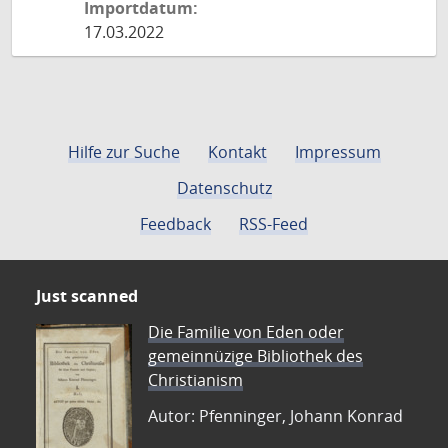
Importdatum:
17.03.2022
Hilfe zur Suche
Kontakt
Impressum
Datenschutz
Feedback
RSS-Feed
Just scanned
Die Familie von Eden oder
gemeinnüzige Bibliothek des
Christianism
Autor: Pfenninger, Johann Konrad