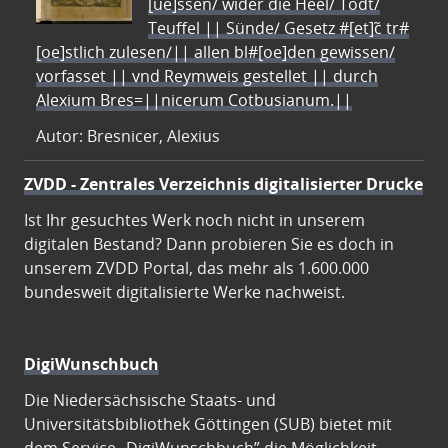
[ue]ssen/ wider die Heel/ Todt/
Teuffel || Sünde/ Gesetz #[et]c̃ tr#
[oe]stlich zulesen/|| allen bl#[oe]den gewissen/
vorfasset || vnd Reymweis gestellet || durch
Alexium Bres=||nicerum Cotbusianum.||
Autor: Bresnicer, Alexius
ZVDD - Zentrales Verzeichnis digitalisierter Drucke
Ist Ihr gesuchtes Werk noch nicht in unserem
digitalen Bestand? Dann probieren Sie es doch in
unserem ZVDD Portal, das mehr als 1.600.000
bundesweit digitalisierte Werke nachweist.
DigiWunschbuch
Die Niedersächsische Staats- und
Universitätsbibliothek Göttingen (SUB) bietet mit