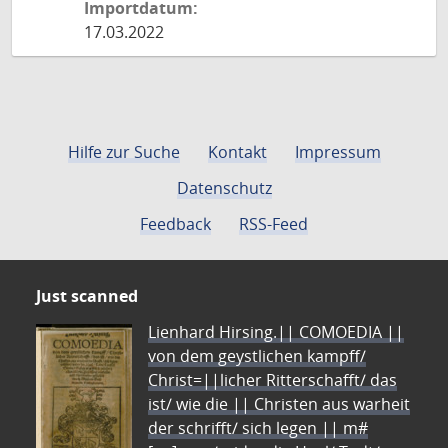
Importdatum:
17.03.2022
Hilfe zur Suche
Kontakt
Impressum
Datenschutz
Feedback
RSS-Feed
Just scanned
Lienhard Hirsing.|| COMOEDIA ||
von dem geystlichen kampff/
Christ=||licher Ritterschafft/ das
ist/ wie die || Christen aus warheit
der schrifft/ sich legen || m#