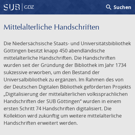
search
Suchen
GDZ
Mittelalterliche Handschriften
Die Niedersächsische Staats- und Universitätsbibliothek
Göttingen besitzt knapp 450 abendländische
mittelalterliche Handschriften. Die Handschriften
wurden seit der Gründung der Bibliothek im Jahr 1734
sukzessive erworben, um den Bestand der
Universalbibliothek zu ergänzen. Im Rahmen des von
der Deutschen Digitalen Bibliothek geförderten Projekts
„Digitalisierung der mittelalterlichen volkssprachlichen
Handschriften der SUB Göttingen“ wurden in einem
ersten Schritt 74 Handschriften digitalisiert. Die
Kollektion wird zukünftig um weitere mittelalterliche
Handschriften erweitert werden.