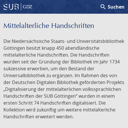
search
Suchen
GDZ
Mittelalterliche Handschriften
Die Niedersächsische Staats- und Universitätsbibliothek
Göttingen besitzt knapp 450 abendländische
mittelalterliche Handschriften. Die Handschriften
wurden seit der Gründung der Bibliothek im Jahr 1734
sukzessive erworben, um den Bestand der
Universalbibliothek zu ergänzen. Im Rahmen des von
der Deutschen Digitalen Bibliothek geförderten Projekts
„Digitalisierung der mittelalterlichen volkssprachlichen
Handschriften der SUB Göttingen“ wurden in einem
ersten Schritt 74 Handschriften digitalisiert. Die
Kollektion wird zukünftig um weitere mittelalterliche
Handschriften erweitert werden.