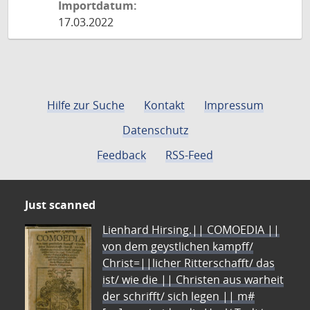
Importdatum:
17.03.2022
Hilfe zur Suche
Kontakt
Impressum
Datenschutz
Feedback
RSS-Feed
Just scanned
Lienhard Hirsing.|| COMOEDIA ||
von dem geystlichen kampff/
Christ=||licher Ritterschafft/ das
ist/ wie die || Christen aus warheit
der schrifft/ sich legen || m#