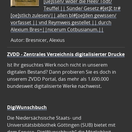
[ue]ssen/ wider die Heel/ Todt/
Teuffel || Sünde/ Gesetz #[et]c̃ tr#
[oe]stlich zulesen/|| allen bl#[oe]den gewissen/
vorfasset || vnd Reymweis gestellet || durch
Alexium Bres=||nicerum Cotbusianum.||
Autor: Bresnicer, Alexius
ZVDD - Zentrales Verzeichnis digitalisierter Drucke
Ist Ihr gesuchtes Werk noch nicht in unserem
digitalen Bestand? Dann probieren Sie es doch in
unserem ZVDD Portal, das mehr als 1.600.000
bundesweit digitalisierte Werke nachweist.
DigiWunschbuch
Die Niedersächsische Staats- und
Universitätsbibliothek Göttingen (SUB) bietet mit