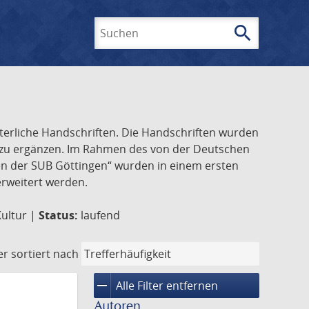
search
Suchen
lterliche Handschriften. Die Handschriften wurden
k zu ergänzen. Im Rahmen des von der Deutschen
ften der SUB Göttingen“ wurden in einem ersten
 erweitert werden.
Kultur |
Status:
laufend
er
sortiert nach
remove
Alle Filter entfernen
Autoren