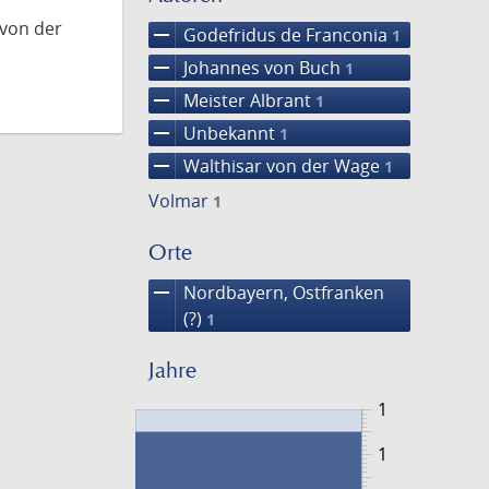
 von der
remove
Godefridus de Franconia
1
remove
Johannes von Buch
1
remove
Meister Albrant
1
remove
Unbekannt
1
remove
Walthisar von der Wage
1
Volmar
1
Orte
remove
Nordbayern, Ostfranken
(?)
1
Jahre
1
1