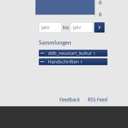
0
0
1474
1475
keyboard_arrow_right
bis
Suche
einschränke
Sammlungen
remove
ddb_neustart_kultur
1
remove
Handschriften
1
Feedback
RSS-Feed