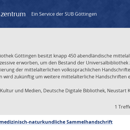
gszentrum
Ein Service der SUB Göttingen
liothek Göttingen besitzt knapp 450 abendländische mittela
ukzessive erworben, um den Bestand der Universalbibliothe
lisierung der mittelalterlichen volkssprachlichen Handschri
ion wird zukünftig um weitere mittelalterliche Handschriften
ultur und Medien, Deutsche Digitale Bibliothek, Neustart 
1 Treff
sch-medizinisch-naturkundliche Sammelhandschrift