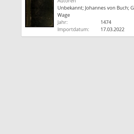
Autoren
Unbekannt; Johannes von Buch; Go
Wage
Jahr:
1474
Importdatum:
17.03.2022