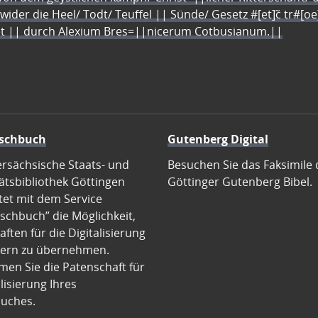
 wider die Heel/ Todt/ Teuffel || Sünde/ Gesetz #[et]c̃ tr#[o
let || durch Alexium Bres=||nicerum Cotbusianum.||
schbuch
Gutenberg Digital
ersächsische Staats- und
Besuchen Sie das Faksimile 
ätsbibliothek Göttingen
Göttinger Gutenberg Bibel.
tet mit dem Service
schbuch” die Möglichkeit,
ften für die Digitalisierung
ern zu übernehmen.
en Sie die Patenschaft für
alisierung Ihres
uches.