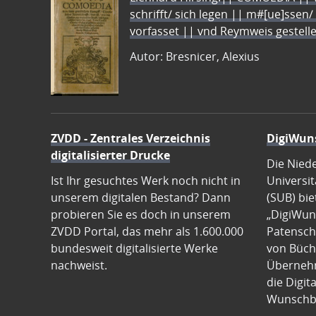
schrifft/ sich legen || m#[ue]ssen/
vorfasset || vnd Reymweis gestel
Autor: Bresnicer, Alexius
ZVDD - Zentrales Verzeichnis
DigiWun
digitalisierter Drucke
Die Nied
Ist Ihr gesuchtes Werk noch nicht in
Universit
unserem digitalen Bestand? Dann
(SUB) bie
probieren Sie es doch in unserem
„DigiWun
ZVDD Portal, das mehr als 1.600.000
Patenscha
bundesweit digitalisierte Werke
von Büch
nachweist.
Übernehm
die Digit
Wunschb