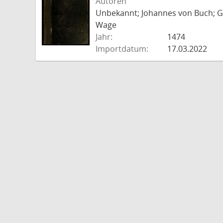
Autoren
Unbekannt; Johannes von Buch; Go
Wage
Jahr:
1474
Importdatum:
17.03.2022