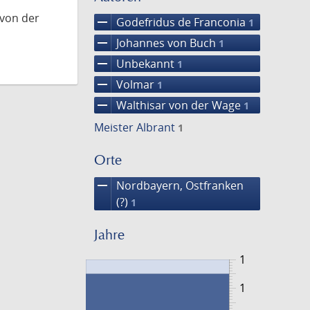
 von der
remove
Godefridus de Franconia
1
remove
Johannes von Buch
1
remove
Unbekannt
1
remove
Volmar
1
remove
Walthisar von der Wage
1
Meister Albrant
1
Orte
remove
Nordbayern, Ostfranken
(?)
1
Jahre
1
1