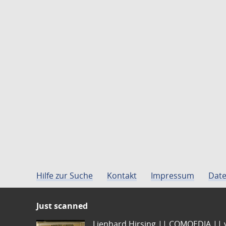
Hilfe zur Suche
Kontakt
Impressum
Date
Just scanned
Lienhard Hirsing.|| COMOEDIA || vo