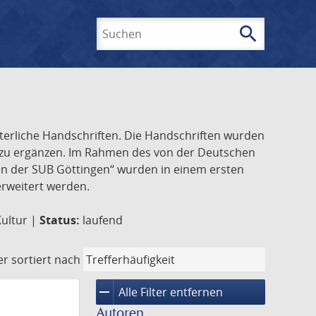
search
Suchen
lterliche Handschriften. Die Handschriften wurden
k zu ergänzen. Im Rahmen des von der Deutschen
ften der SUB Göttingen“ wurden in einem ersten
 erweitert werden.
Kultur |
Status:
laufend
er
sortiert nach
remove
Alle Filter entfernen
Autoren