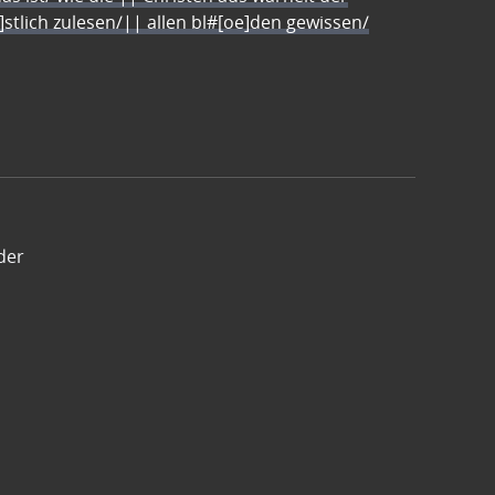
e]stlich zulesen/|| allen bl#[oe]den gewissen/
der