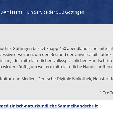
gszentrum
Ein Service der SUB Göttingen
liothek Göttingen besitzt knapp 450 abendländische mittela
ukzessive erworben, um den Bestand der Universalbibliothe
lisierung der mittelalterlichen volkssprachlichen Handschri
ion wird zukünftig um weitere mittelalterliche Handschriften
ultur und Medien, Deutsche Digitale Bibliothek, Neustart 
1 Treff
sch-medizinisch-naturkundliche Sammelhandschrift