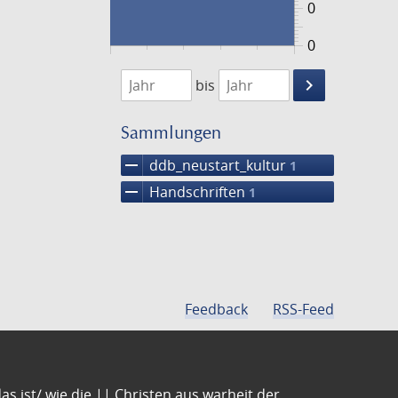
0
0
1474
1475
keyboard_arrow_right
bis
Suche
einschränke
Sammlungen
remove
ddb_neustart_kultur
1
remove
Handschriften
1
Feedback
RSS-Feed
s ist/ wie die || Christen aus warheit der