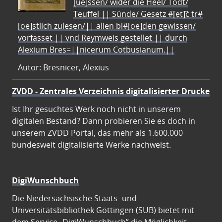
[ue]ssen/ wider die Heel/ Todt/
Teuffel || Sünde/ Gesetz #[et]c̃ tr#
[oe]stlich zulesen/|| allen bl#[oe]den gewissen/
vorfasset || vnd Reymweis gestellet || durch
Alexium Bres=||nicerum Cotbusianum.||
Autor: Bresnicer, Alexius
ZVDD - Zentrales Verzeichnis digitalisierter Drucke
Ist Ihr gesuchtes Werk noch nicht in unserem
digitalen Bestand? Dann probieren Sie es doch in
unserem ZVDD Portal, das mehr als 1.600.000
bundesweit digitalisierte Werke nachweist.
DigiWunschbuch
Die Niedersächsische Staats- und
Universitätsbibliothek Göttingen (SUB) bietet mit