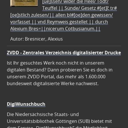
[ue]ssen/ wider die Heel/ Todt/
Teuffel || Sünde/ Gesetz #[et]c̃ tr#
[oe]stlich zulesen/|| allen bl#[oe]den gewissen/
vorfasset || vnd Reymweis gestellet || durch
Alexium Bres=||nicerum Cotbusianum.||
Autor: Bresnicer, Alexius
ZVDD - Zentrales Verzeichnis digitalisierter Drucke
Ist Ihr gesuchtes Werk noch nicht in unserem
digitalen Bestand? Dann probieren Sie es doch in
unserem ZVDD Portal, das mehr als 1.600.000
bundesweit digitalisierte Werke nachweist.
DigiWunschbuch
Die Niedersächsische Staats- und
Universitätsbibliothek Göttingen (SUB) bietet mit