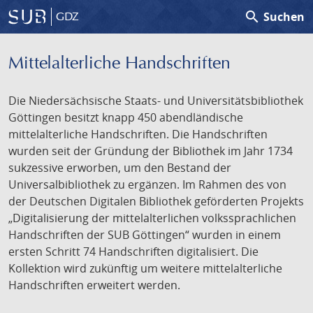
search
Suchen
GDZ
Mittelalterliche Handschriften
Die Niedersächsische Staats- und Universitätsbibliothek
Göttingen besitzt knapp 450 abendländische
mittelalterliche Handschriften. Die Handschriften
wurden seit der Gründung der Bibliothek im Jahr 1734
sukzessive erworben, um den Bestand der
Universalbibliothek zu ergänzen. Im Rahmen des von
der Deutschen Digitalen Bibliothek geförderten Projekts
„Digitalisierung der mittelalterlichen volkssprachlichen
Handschriften der SUB Göttingen“ wurden in einem
ersten Schritt 74 Handschriften digitalisiert. Die
Kollektion wird zukünftig um weitere mittelalterliche
Handschriften erweitert werden.