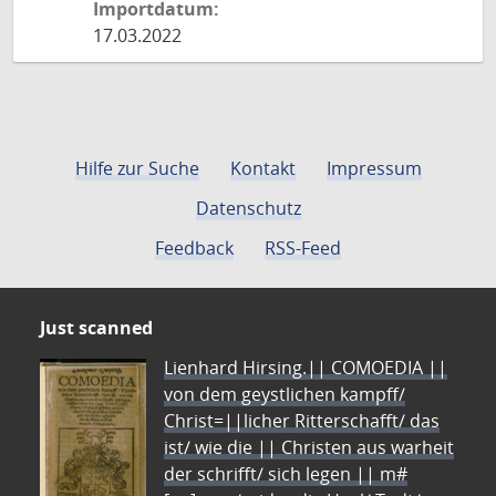
Importdatum:
17.03.2022
Hilfe zur Suche
Kontakt
Impressum
Datenschutz
Feedback
RSS-Feed
Just scanned
Lienhard Hirsing.|| COMOEDIA ||
von dem geystlichen kampff/
Christ=||licher Ritterschafft/ das
ist/ wie die || Christen aus warheit
der schrifft/ sich legen || m#