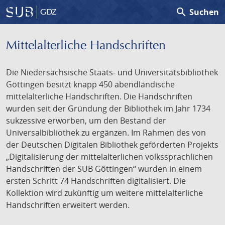
search
Suchen
GDZ
Mittelalterliche Handschriften
Die Niedersächsische Staats- und Universitätsbibliothek
Göttingen besitzt knapp 450 abendländische
mittelalterliche Handschriften. Die Handschriften
wurden seit der Gründung der Bibliothek im Jahr 1734
sukzessive erworben, um den Bestand der
Universalbibliothek zu ergänzen. Im Rahmen des von
der Deutschen Digitalen Bibliothek geförderten Projekts
„Digitalisierung der mittelalterlichen volkssprachlichen
Handschriften der SUB Göttingen“ wurden in einem
ersten Schritt 74 Handschriften digitalisiert. Die
Kollektion wird zukünftig um weitere mittelalterliche
Handschriften erweitert werden.