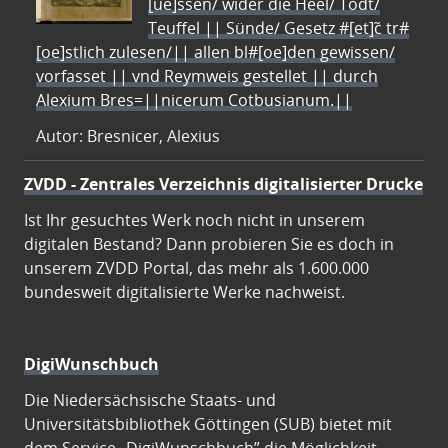
[ue]ssen/ wider die Heel/ Todt/
Teuffel || Sünde/ Gesetz #[et]c̃ tr#
[oe]stlich zulesen/|| allen bl#[oe]den gewissen/
vorfasset || vnd Reymweis gestellet || durch
Alexium Bres=||nicerum Cotbusianum.||
Autor: Bresnicer, Alexius
ZVDD - Zentrales Verzeichnis digitalisierter Drucke
Ist Ihr gesuchtes Werk noch nicht in unserem
digitalen Bestand? Dann probieren Sie es doch in
unserem ZVDD Portal, das mehr als 1.600.000
bundesweit digitalisierte Werke nachweist.
DigiWunschbuch
Die Niedersächsische Staats- und
Universitätsbibliothek Göttingen (SUB) bietet mit