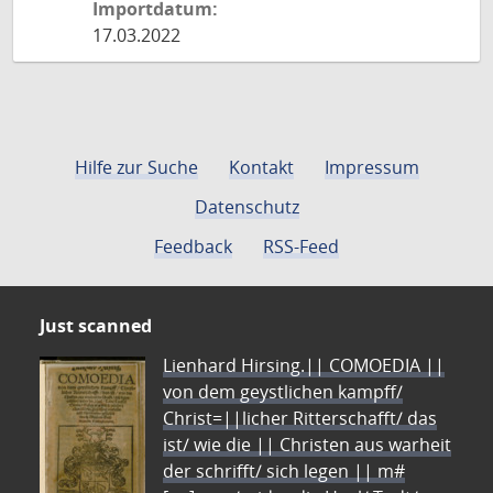
Importdatum:
17.03.2022
Hilfe zur Suche
Kontakt
Impressum
Datenschutz
Feedback
RSS-Feed
Just scanned
Lienhard Hirsing.|| COMOEDIA ||
von dem geystlichen kampff/
Christ=||licher Ritterschafft/ das
ist/ wie die || Christen aus warheit
der schrifft/ sich legen || m#