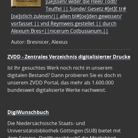
[ue]ssen/ wider die Heel/ Todt/
Teuffel || Sünde/ Gesetz #[et]c̃ tr#
[oe]stlich zulesen/|| allen bl#[oe]den gewissen/
vorfasset || vnd Reymweis gestellet || durch
Alexium Bres=||nicerum Cotbusianum.||
Autor: Bresnicer, Alexius
ZVDD - Zentrales Verzeichnis digitalisierter Drucke
Ist Ihr gesuchtes Werk noch nicht in unserem
digitalen Bestand? Dann probieren Sie es doch in
unserem ZVDD Portal, das mehr als 1.600.000
bundesweit digitalisierte Werke nachweist.
DigiWunschbuch
Die Niedersächsische Staats- und
Universitätsbibliothek Göttingen (SUB) bietet mit