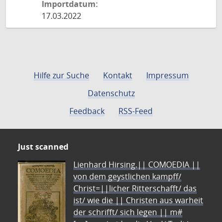
Importdatum:
17.03.2022
Hilfe zur Suche
Kontakt
Impressum
Datenschutz
Feedback
RSS-Feed
Just scanned
Lienhard Hirsing.|| COMOEDIA ||
von dem geystlichen kampff/
Christ=||licher Ritterschafft/ das
ist/ wie die || Christen aus warheit
der schrifft/ sich legen || m#