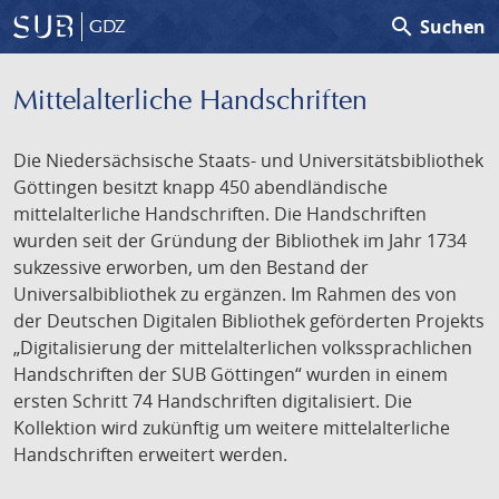
search
Suchen
GDZ
Mittelalterliche Handschriften
Die Niedersächsische Staats- und Universitätsbibliothek
Göttingen besitzt knapp 450 abendländische
mittelalterliche Handschriften. Die Handschriften
wurden seit der Gründung der Bibliothek im Jahr 1734
sukzessive erworben, um den Bestand der
Universalbibliothek zu ergänzen. Im Rahmen des von
der Deutschen Digitalen Bibliothek geförderten Projekts
„Digitalisierung der mittelalterlichen volkssprachlichen
Handschriften der SUB Göttingen“ wurden in einem
ersten Schritt 74 Handschriften digitalisiert. Die
Kollektion wird zukünftig um weitere mittelalterliche
Handschriften erweitert werden.