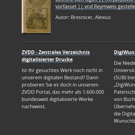
vorfasset || vnd Reymweis gestel
Autor: Bresnicer, Alexius
ZVDD - Zentrales Verzeichnis
DigiWun
digitalisierter Drucke
Die Nied
Ist Ihr gesuchtes Werk noch nicht in
Universit
unserem digitalen Bestand? Dann
(SUB) bie
probieren Sie es doch in unserem
„DigiWun
ZVDD Portal, das mehr als 1.600.000
Patenscha
bundesweit digitalisierte Werke
von Büch
nachweist.
Übernehm
die Digit
Wunschb