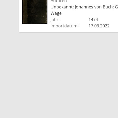
Autoren
Unbekannt; Johannes von Buch; Go
Wage
Jahr:
1474
Importdatum:
17.03.2022