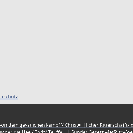
nschutz
n dem geystlichen kampff/ Christ=||licher Ritterschafft/ da
 wider die Heel/ Todt/ Teuffel || Sünde/ Gesetz #[et]c̃ tr#[o