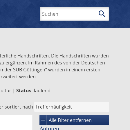
search
Suchen
lterliche Handschriften. Die Handschriften wurden
k zu ergänzen. Im Rahmen des von der Deutschen
ften der SUB Göttingen“ wurden in einem ersten
 erweitert werden.
Kultur |
Status:
laufend
er
sortiert nach
remove
Alle Filter entfernen
Autoren