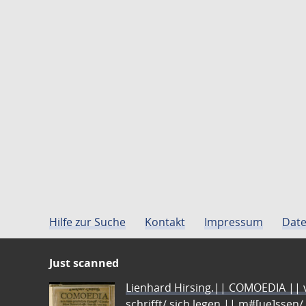
Hilfe zur Suche
Kontakt
Impressum
Date
Just scanned
Lienhard Hirsing.|| COMOEDIA || vo
schrifft/ sich legen || m#[ue]ssen/