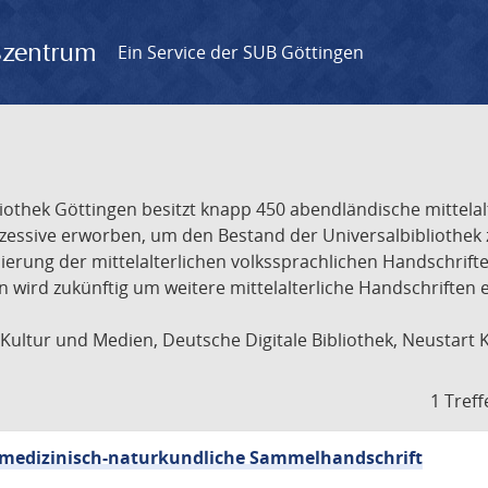
gszentrum
Ein Service der SUB Göttingen
liothek Göttingen besitzt knapp 450 abendländische mittela
ukzessive erworben, um den Bestand der Universalbibliothe
lisierung der mittelalterlichen volkssprachlichen Handschri
ion wird zukünftig um weitere mittelalterliche Handschriften
ultur und Medien, Deutsche Digitale Bibliothek, Neustart 
1 Treff
sch-medizinisch-naturkundliche Sammelhandschrift