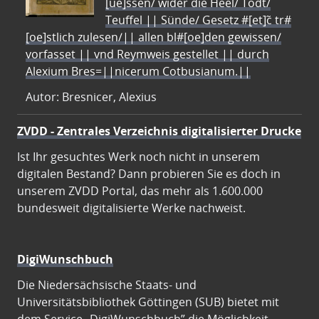
[ue]ssen/ wider die Heel/ Todt/
Teuffel || Sünde/ Gesetz #[et]c̃ tr#
[oe]stlich zulesen/|| allen bl#[oe]den gewissen/
vorfasset || vnd Reymweis gestellet || durch
Alexium Bres=||nicerum Cotbusianum.||
Autor: Bresnicer, Alexius
ZVDD - Zentrales Verzeichnis digitalisierter Drucke
Ist Ihr gesuchtes Werk noch nicht in unserem
digitalen Bestand? Dann probieren Sie es doch in
unserem ZVDD Portal, das mehr als 1.600.000
bundesweit digitalisierte Werke nachweist.
DigiWunschbuch
Die Niedersächsische Staats- und
Universitätsbibliothek Göttingen (SUB) bietet mit