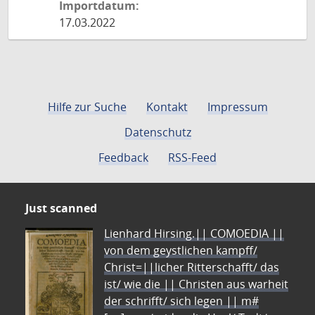
Importdatum:
17.03.2022
Hilfe zur Suche
Kontakt
Impressum
Datenschutz
Feedback
RSS-Feed
Just scanned
Lienhard Hirsing.|| COMOEDIA ||
von dem geystlichen kampff/
Christ=||licher Ritterschafft/ das
ist/ wie die || Christen aus warheit
der schrifft/ sich legen || m#