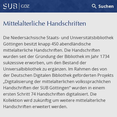
search
Suchen
GDZ
Mittelalterliche Handschriften
Die Niedersächsische Staats- und Universitätsbibliothek
Göttingen besitzt knapp 450 abendländische
mittelalterliche Handschriften. Die Handschriften
wurden seit der Gründung der Bibliothek im Jahr 1734
sukzessive erworben, um den Bestand der
Universalbibliothek zu ergänzen. Im Rahmen des von
der Deutschen Digitalen Bibliothek geförderten Projekts
„Digitalisierung der mittelalterlichen volkssprachlichen
Handschriften der SUB Göttingen“ wurden in einem
ersten Schritt 74 Handschriften digitalisiert. Die
Kollektion wird zukünftig um weitere mittelalterliche
Handschriften erweitert werden.